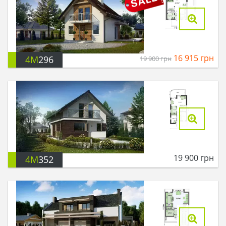
16 915
грн
4M
296
19 900
грн
19 900
грн
4M
352