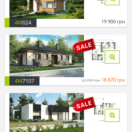
19 900
грн
4M
024
18 870
грн
4M
7107
22 200
грн