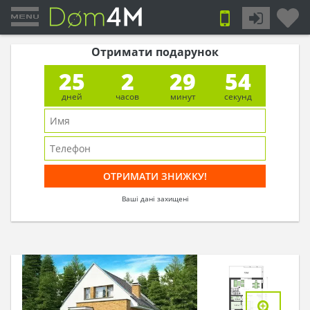
Отримати подарунок
25
2
29
53
дней
часов
минут
секунд
Ваші дані захищені