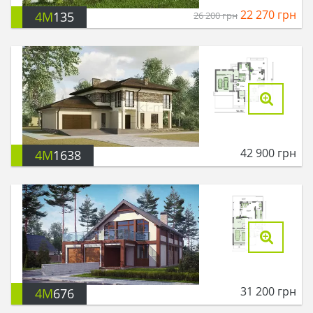
22 270
грн
4M
135
26 200
грн
42 900
грн
4M
1638
31 200
грн
4M
676