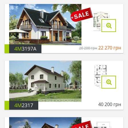
22 270
грн
4M
3197A
26 200
грн
40 200
грн
4M
2317