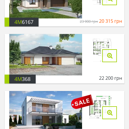
20 315
грн
4M
6167
23 900
грн
22 200
грн
4M
368