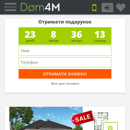
Отримати подарунок
23
8
36
13
дней
часов
минут
секунд
Ваші дані захищені