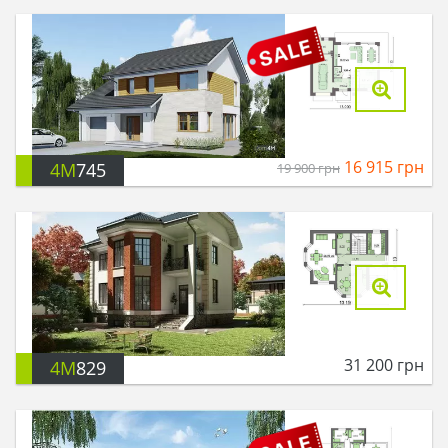
16 915
грн
4M
745
19 900
грн
31 200
грн
4M
829