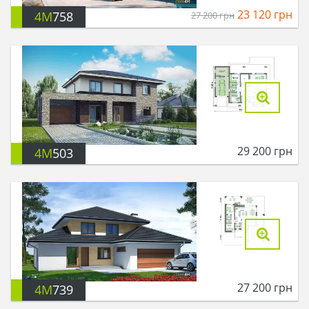
23 120
грн
4M
758
27 200
грн
29 200
грн
4M
503
27 200
грн
4M
739