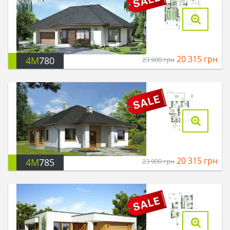
20 315
грн
4M
780
23 900
грн
20 315
грн
4M
785
23 900
грн