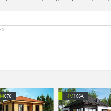
4M
078
4M
166A