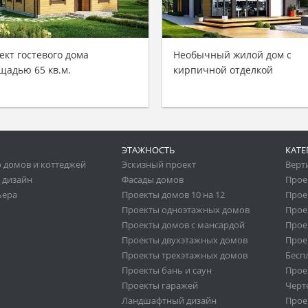
ект гостевого дома
Необычный жилой дом с
щадью 65 кв.м.
кирпичной отделкой
ЭТАЖНОСТЬ
КАТЕ
 домов и коттеджей
Эскизный проект
Верт
 дизайн
Фасады домов
Прое
ьера
Проекты домов 10 на 12
Прое
Проекты одноэтажных домов
Прое
Проекты домов с мансардой
Прое
Проекты двухэтажных домов
Прое
Проекты трехэтажных домов
Бесп
Проекты бань и саун
Прое
Проекты гаражей
Черт
Ландшафтный дизайн
Прое