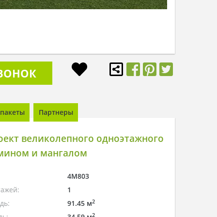
ЗВОНОК
пакеты
Партнеры
оект великолепного одноэтажного
амином и мангалом
4M803
тажей:
1
2
дь:
91.45 м
2
дь:
34.59 м