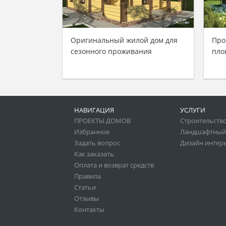
Оригинальный жилой дом для
Про
сезонного проживания
пло
НАВИГАЦИЯ
УСЛУГИ
ПРОЕКТЫ ДОМОВ
Строительство
Избранное
Ландшафтный
Задать вопрос
Дизайн интер
Как заказать
Оплата и возврат средств
Правила
Статьи
Отзывы
Контакты