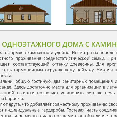
 ОДНОЭТАЖНОГО ДОМА С КАМИН
ма оформлен компактно и удобно. Несмотря на неболь
тного проживания среднестатистической семьи. Пр
вет, соответствующий оттенку древесины. Для архи
жу стать гармоничным окружающему пейзажу. Нижняя 
ности.
спальни, общую гостиную, два санитарных помещения 
анде. Здесь достаточно места для организации в лет
венной вытяжки позволяет установить летнюю печь
 и барбекю.
уг от друга, что добавляет совместному проживанию с
т индивидуальные гардеробы. Гостевая часть соединен
ентральное место отдано под камин, он объединяет п