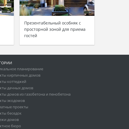
Презентабельный особняк с
просторной зоной для приема
гостей
ГОРИИ
икальное планирование
кты кирпичных домов
кты коттеджей
кты дачных домов
кты домов из газобетона и пенобетона
кты экодомов
латные проекты
кты беседок
ежи домов
ктное бюро