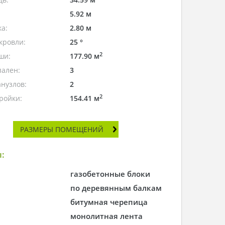
5.92 м
а:
2.80 м
кровли:
25 °
2
ши:
177.90 м
пален:
3
нузлов:
2
2
ройки:
154.41 м
РАЗМЕРЫ ПОМЕЩЕНИЙ
:
газобетонные блоки
по деревянным балкам
битумная черепица
монолитная лента