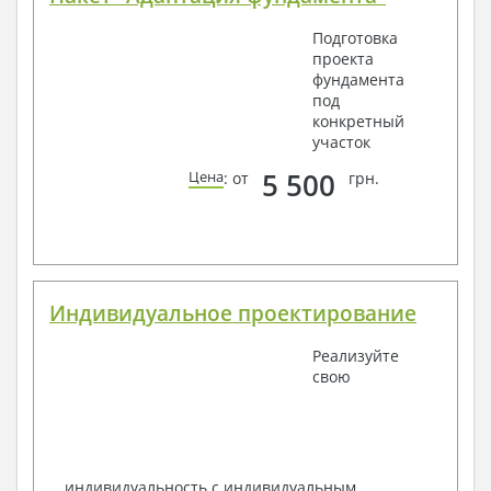
Подготовка
проекта
фундамента
под
конкретный
участок
5 500
Цена
: от
грн.
Индивидуальное проектирование
Реализуйте
свою
индивидуальность с индивидуальным