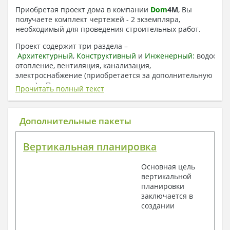
Приобретая проект дома в компании
Dom
4
M
, Вы
получаете комплект чертежей - 2 экземпляра,
необходимый для проведения строительных работ.
Проект содержит три раздела –
Архитектурный
,
Конструктивный
и
Инженерный:
водоснаб
отопление, вентиляция, канализация,
электроснабжение (приобретается за дополнительную
плату) + Пояснительная записка.
Прочитать полный текст
1. Архитектурный раздел:
Общие данные по проекту
Дополнительные пакеты
План координационных осей
Поэтажные кладочные планы
Вертикальная планировка
Поэтажные маркировочные планы с
экспликацией помещений
Основная цель
План кровли
вертикальной
Разрезы и состав конструкций
планировки
Фасады с ведомостью внешних отделок
заключается в
Элементы проемов – спецификация
создании
Ведомость перемычек – сечения и
спецификация
Экспликация полов