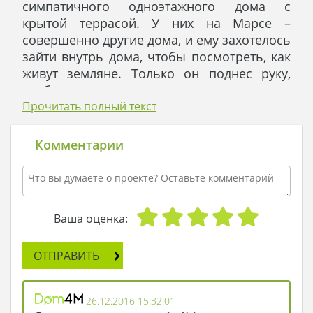
симпатичного одноэтажного дома с
крытой террасой. У них на Марсе –
совершенно другие дома, и ему захотелось
зайти внутрь дома, чтобы посмотреть, как
живут земляне. Только он поднес руку,
чтобы постучать во входную дверь, как
услышал:
Прочитать полный текст
- Кто там?
- Марсианин Джо! Хочу проведать дом
Комментарии
землян!
- А зачем? - спрашивал голос.
- Ты мне лучше скажи, кто ты? - ответил
Джо.
Ваша оценка:
- Я – Птица-говорун! Отличаюсь умом и
сообразительностью! - гордо ответил
ОТПРАВИТЬ
голос и утвердительно чирикнул в ответ.
- Так что, не пустишь меня в дом, Птица-
говорун? - сделал еще одну попытку Джо.
26.12.2016 15:32:01
- Без хозяев – нет!