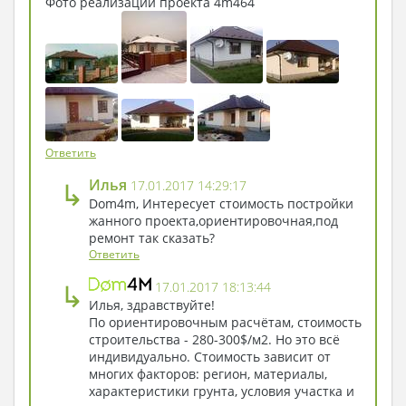
Фото реализации проекта 4m464
- Ну, хотя бы расскажи мне, каков дом
изнутри?
Птица и правда отличалась умом, поэтому
сообразила, что в рассказе про дом ничего
страшного нет.
- У нас в доме - две спальни. В одной из
них спят родители Вари, моей хозяйки. Это
Ответить
она меня в дом принесла, и благодаря ней
↳
Илья
17.01.2017 14:29:17
я здесь живу. А во второй спальне спит
Dom4m, Интересует стоимость постройки
сама Варя.
жанного проекта,ориентировочная,под
- Ух ты! А что еще есть в вашем доме?
ремонт так сказать?
- Есть место, где можно вкусно поесть! Это
Ответить
кухня, объединенная с гостиной. Мы там и
↳
17.01.2017 18:13:44
обедаем, и общаемся, и гостей принимаем.
Илья, здравствуйте!
- Спасибо тебе, добрая, говорящая и
По ориентировочным расчётам, стоимость
сообразительная птица! Зайду к вам
строительства - 280-300$/м2. Но это всё
индивидуально. Стоимость зависит от
попозже, когда хозяева дома будут, -
многих факторов: регион, материалы,
сказал Джо и отправился дальше пешком
характеристики грунта, условия участка и