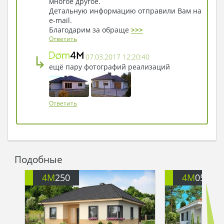
по улице, думая о том, что все-таки это
многое другое.
Детальную информацию отправили Вам на
самый милый дом, который он когда-либо
e-mail.
видел у землян!
Благодарим за обраще
>>>
Ответить
↳
07.03.2017 12:20:40
ещё пару фотографий реализаций
Ответить
Подобные
4M
250
4M
057