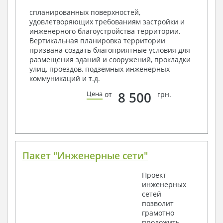
Объемы основных строительных материалов
спланированных поверхностей,
Архитектурные узлы в конструкциях
удовлетворяющих требованиям застройки и
2. Конструктивный раздел:
инженерного благоустройства территории.
Вертикальная планировка территории
Общие данные по проекту
призвана создать благоприятные условия для
Схемы расположения и расчеты фундаментов
размещения зданий и сооружений, прокладки
Элементы каркаса – схемы расположения
улиц, проездов, подземных инженерных
Схема расположения перекрытий
коммуникаций и т.д.
Опоры перекрытия на стены или Узлы
армирования
8 500
Цена
от
грн.
Элементы кровли – схемы расположения
Чертежи отдельных элементов, узлы
крепления, сечения
Ведомости расхода стали и бетона
3. Инженерный раздел (приобретается по желанию
за дополнительную плату):
Пакет "Инженерные сети"
Водоснабжение и канализация
Проект
инженерных
Условные обозначения с общими данными
сетей
Поэтажная система водоснабжения и
позволит
канализации
грамотно
Аксонометрическая схема водоснабжения и
проложить
канализации