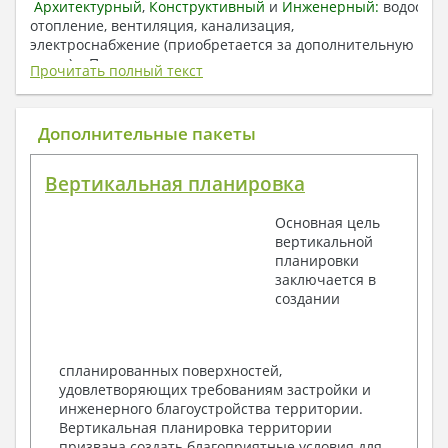
Архитектурный
,
Конструктивный
и
Инженерный:
водоснаб
отопление, вентиляция, канализация,
электроснабжение (приобретается за дополнительную
плату) + Пояснительная записка.
Прочитать полный текст
1. Архитектурный раздел:
Общие данные по проекту
Дополнительные пакеты
План координационных осей
Поэтажные кладочные планы
Вертикальная планировка
Поэтажные маркировочные планы с
экспликацией помещений
Основная цель
План кровли
вертикальной
Разрезы и состав конструкций
планировки
Фасады с ведомостью внешних отделок
заключается в
Элементы проемов – спецификация
создании
Ведомость перемычек – сечения и
спецификация
Экспликация полов
Объемы основных строительных материалов
спланированных поверхностей,
Архитектурные узлы в конструкциях
удовлетворяющих требованиям застройки и
2. Конструктивный раздел:
инженерного благоустройства территории.
Вертикальная планировка территории
Общие данные по проекту
призвана создать благоприятные условия для