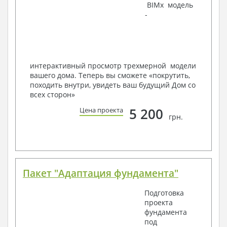
BIMx модель
Инженеров – всегда готовы воплотить Вашу мечту
-
в реальность!
Мы можем вносить любые изменения в проект по
Вашему пожеланию и адаптировать его с учетом
конкретных геолого-топографических и климатических
условий, за дополнительную плату.
интерактивный просмотр трехмерной модели
вашего дома. Теперь вы сможете «покрутить,
Получить профессиональную консультацию у
походить внутри, увидеть ваш будущий Дом со
наших специалистов, Вы можете любым
всех сторон»
способом связи: закажите обратный звонок,
по viber, e-mail, телефон -
наши контакты
.
5 200
Цена проекта
грн.
Всегда рады Вам помочь!
Пакет "Адаптация фундамента"
Подготовка
проекта
фундамента
под