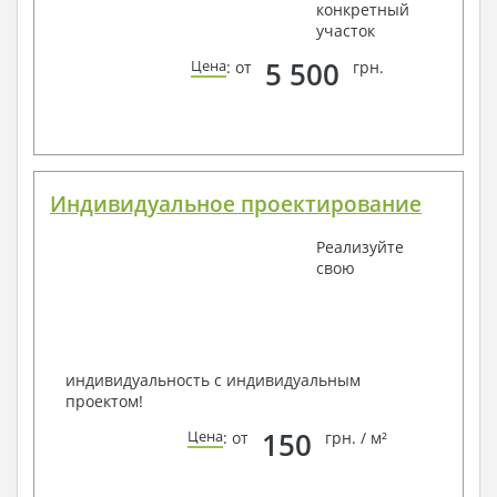
конкретный
участок
5 500
Цена
: от
грн.
Индивидуальное проектирование
Реализуйте
свою
индивидуальность с индивидуальным
проектом!
150
Цена
: от
грн. / м²