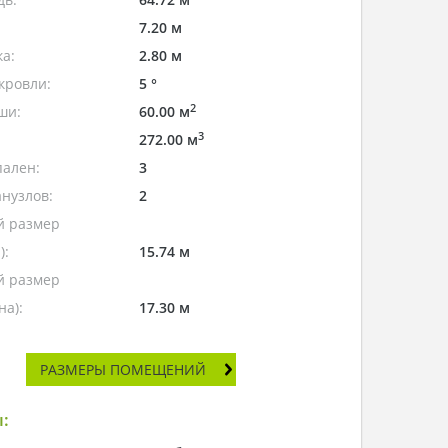
7.20 м
а:
2.80 м
кровли:
5 °
2
ши:
60.00 м
3
272.00 м
пален:
3
нузлов:
2
 размер
):
15.74 м
 размер
а):
17.30 м
РАЗМЕРЫ ПОМЕЩЕНИЙ
: