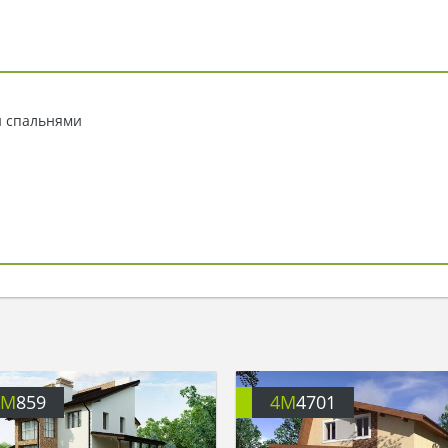
и спальнями
4M
859
4M
4701