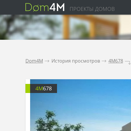
ПРОЕКТЫ ДОМОВ
Dom4M
.
История просмотров
.
4M678
.
4M
678