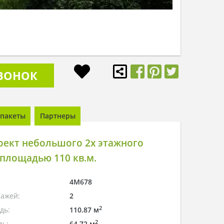
ЗВОНОК
пакеты
Партнеры
оект небольшого 2х этажного
площадью 110 кв.м.
4M678
тажей:
2
2
дь:
110.87 м
2
дь:
64.72 м