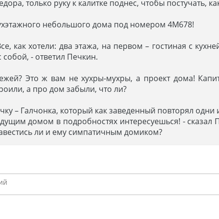
ора, только руку к калитке поднес, чтобы постучать, ка
вухэтажного небольшого дома под номером 4М678!
се, как хотели: два этажа, на первом – гостиная с кухне
собой, - ответил Печкин.
ежей? Это ж вам не хухры-мухры, а проект дома! Кап
роили, а про дом забыли, что ли?
чку – Галчонка, который как заведенный повторял одни 
 будущим домом в подробностях интересуешься! - сказал
завестись ли и ему симпатичным домиком?