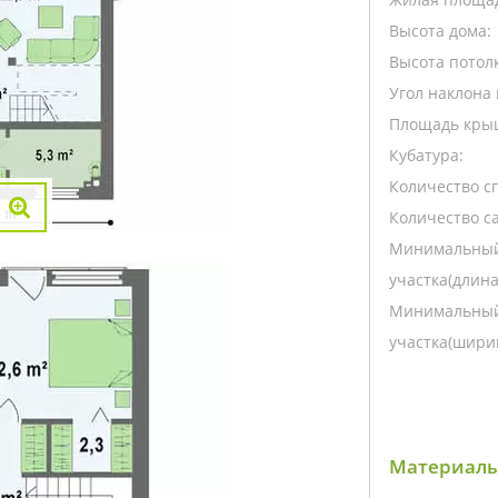
Высота дома:
Высота потолк
Угол наклона 
Площадь кры
Кубатура:
Количество с
Количество са
Минимальный
участка(длина
Минимальный
участка(ширин
Материалы