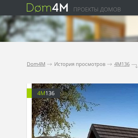
ПРОЕКТЫ ДОМОВ
Dom4M
.
История просмотров
.
4M136
.
4M
136