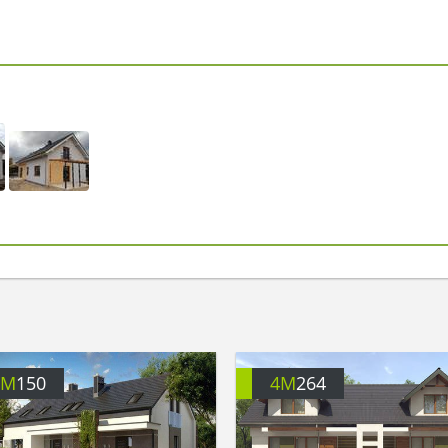
4M
150
4M
264