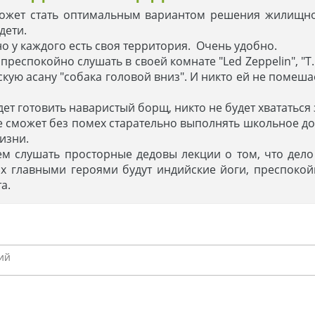
ожет стать оптимальным вариантом решения жилищног
дети.
но у каждого есть своя территория. Очень удобно.
преспокойно слушать в своей комнате "Led Zeppelin", "T.
скую асану "собака головой вниз". И никто ей не помеша
дет готовить наваристый борщ, никто не будет хвататься 
де сможет без помех старательно выполнять школьное д
изни.
ием слушать просторные дедовы лекции о том, что дел
ых главными героями будут индийские йоги, преспокой
а.