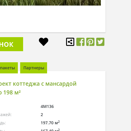
ОНОК
пакеты
Партнеры
ект коттеджа c мансардой
 198 м²
4M136
тажей:
2
2
дь:
197.70 м
2
дь:
167.40 м