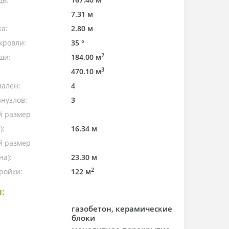
7.31 м
а:
2.80 м
кровли:
35 °
2
ши:
184.00 м
3
470.10 м
пален:
4
нузлов:
3
 размер
):
16.34 м
 размер
а):
23.30 м
2
ройки:
122 м
:
газобетон, керамические
блоки