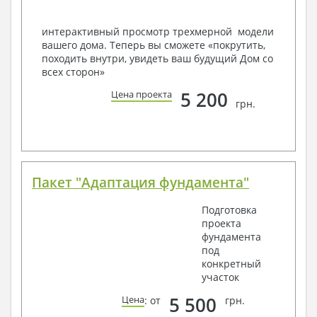
конкретных геолого-топографических и климатических
условий, за дополнительную плату.
интерактивный просмотр трехмерной модели
вашего дома. Теперь вы сможете «покрутить,
Получить профессиональную консультацию у
походить внутри, увидеть ваш будущий Дом со
наших специалистов, Вы можете любым
всех сторон»
способом связи: закажите обратный звонок,
по viber, e-mail, телефон -
наши контакты
.
5 200
Цена проекта
грн.
Всегда рады Вам помочь!
Пакет "Адаптация фундамента"
Подготовка
проекта
фундамента
под
конкретный
участок
5 500
Цена
: от
грн.