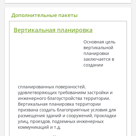
1. Архитектурный раздел:
Общие данные по проекту
Дополнительные пакеты
План координационных осей
Поэтажные кладочные планы
Вертикальная планировка
Поэтажные маркировочные планы с
экспликацией помещений
Основная цель
План кровли
вертикальной
Разрезы и состав конструкций
планировки
Фасады с ведомостью внешних отделок
заключается в
Элементы проемов – спецификация
создании
Ведомость перемычек – сечения и
спецификация
Экспликация полов
Объемы основных строительных материалов
спланированных поверхностей,
Архитектурные узлы в конструкциях
удовлетворяющих требованиям застройки и
2. Конструктивный раздел:
инженерного благоустройства территории.
Вертикальная планировка территории
Общие данные по проекту
призвана создать благоприятные условия для
Схемы расположения и расчеты фундаментов
размещения зданий и сооружений, прокладки
Элементы каркаса – схемы расположения
улиц, проездов, подземных инженерных
Схема расположения перекрытий
коммуникаций и т.д.
Опоры перекрытия на стены или Узлы
армирования