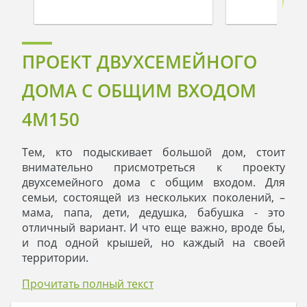
ПРОЕКТ ДВУХСЕМЕЙНОГО
ДОМА С ОБЩИМ ВХОДОМ
4M150
Тем, кто подыскивает большой дом, стоит
внимательно присмотреться к проекту
двухсемейного дома с общим входом. Для
семьи, состоящей из нескольких поколений, –
мама, папа, дети, дедушка, бабушка - это
отличный вариант. И что еще важно, вроде бы,
и под одной крышей, но каждый на своей
территории.
Правая сторона первого этажа – это владения
Прочитать полный текст
дедушки и бабушки. Дневная зона состоит из
гостиной, столовой и кухни. Из солнечной