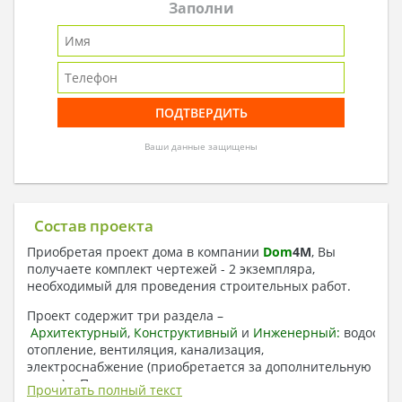
Заполни
Ваши данные защищены
Состав проекта
Приобретая проект дома в компании
Dom
4
M
, Вы
получаете комплект чертежей - 2 экземпляра,
необходимый для проведения строительных работ.
Проект содержит три раздела –
Архитектурный
,
Конструктивный
и
Инженерный:
водоснаб
отопление, вентиляция, канализация,
электроснабжение (приобретается за дополнительную
плату) + Пояснительная записка.
Прочитать полный текст