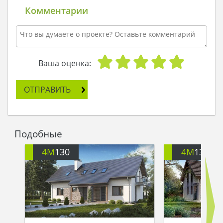
гостиной и уютной спальни можно выйти на
Комментарии
крытую террасу. В этой же части обустроена
ванная комната и просторная гардеробная. То
есть, имеем комфортное, вполне автономное
жилье.
Для родителей с детьми отведена дневная зона
Ваша оценка:
на первом этаже слева и вся мансарда.
Гостиная с камином, обеденная зона и кухня с
ОТПРАВИТЬ
кладовой образуют единое светлое
пространство.
На втором этаже расположены три спальни, две
вместительные гардеробные, ванная и
Подобные
отдельный санузел.
А выгода от проживания под одной крышей
4M
130
4M
136
очевидна: вы всегда в курсе того, как чувствуют
себя дедушка и бабушка. Да и дети всегда под
присмотром и вовремя накормлены. А если
ребятне наскучит мамина полезная и здоровая
еда, то у бабушки всегда найдется домашний
пирожок. Кстати, папе тоже нравятся