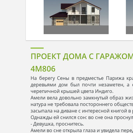
ПРОЕКТ ДОМА С ГАРАЖО
4M806
На берегу Сены в предместье Парижа кра
деревьями дом был почти незаметен, а 
черепичной крышей цвета Индиго.
Амели вела довольно замкнутый образ жизн
натура не требовала постороннего обществ
засыпала на диване с интересной книгой в
Однажды ей снился сон: во сне она проснула
- Девушка, проснитесь.
Амели во сне открыла глаза и увидела пер