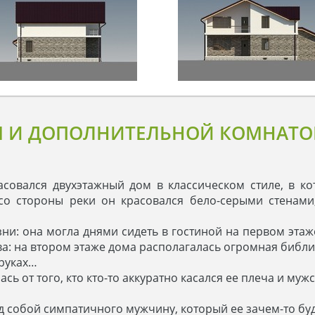
М И ДОПОЛНИТЕЛЬНОЙ КОМНАТО
совался двухэтажный дом в классическом стиле, в к
со стороны реки он красовался бело-серыми стенам
и: она могла днями сидеть в гостиной на первом этаже 
а: на втором этаже дома располагалась огромная библи
 руках…
сь от того, кто кто-то аккуратно касался ее плеча и му
ед собой симпатичного мужчину, который ее зачем-то бу