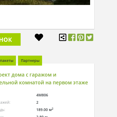
ОНОК
пакеты
Партнеры
ект дома с гаражом и
ельной комнатой на первом этаже
4M806
тажей:
2
2
дь:
189.00 м
а:
2.80 м