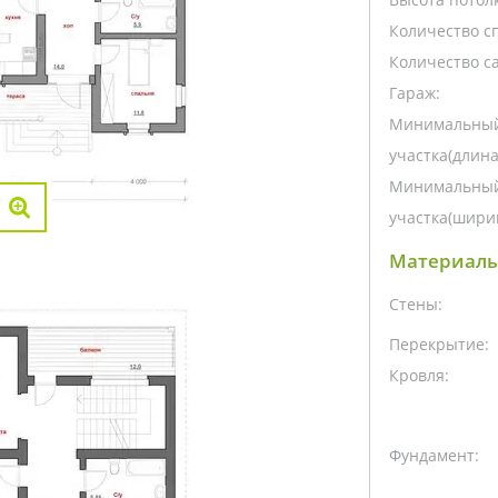
Количество с
Количество са
Гараж:
Минимальный
участка(длина
Минимальный
участка(ширин
Материалы
Стены:
Перекрытие:
Кровля:
Фундамент: