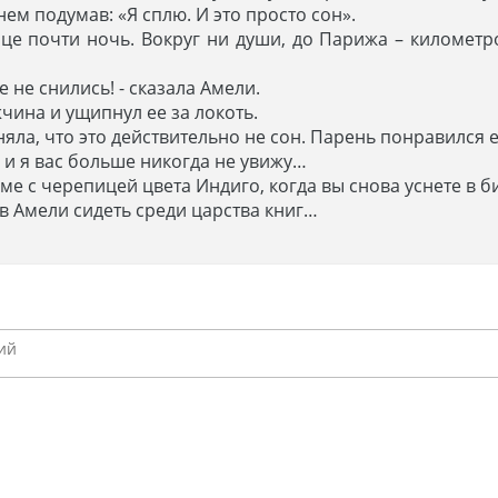
нем подумав: «Я сплю. И это просто сон».
ице почти ночь. Вокруг ни души, до Парижа – километр
 не снились! - сказала Амели.
жчина и ущипнул ее за локоть.
яла, что это действительно не сон. Парень понравился ей
е, и я вас больше никогда не увижу…
доме с черепицей цвета Индиго, когда вы снова уснете в б
в Амели сидеть среди царства книг…