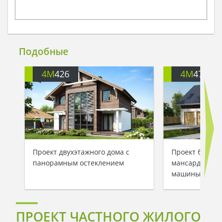
Подобные
4M
426
4M
472G
Проект двухэтажного дома с
Проект большо
панорамным остеклением
мансардой, га
машины
ПРОЕКТ ЧАСТНОГО ЖИЛОГО