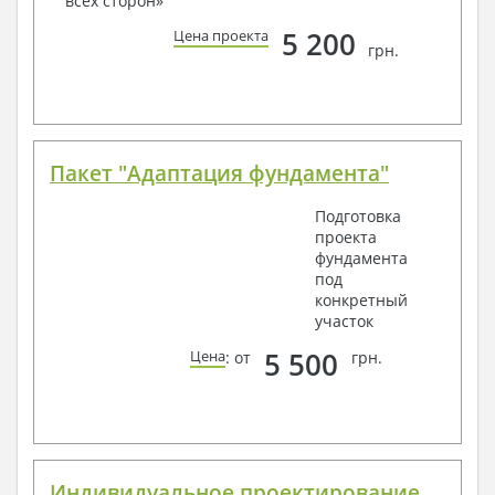
всех сторон»
способом связи: закажите обратный звонок,
по viber, e-mail, телефон -
наши контакты
.
5 200
Цена проекта
грн.
Всегда рады Вам помочь!
Пакет "Адаптация фундамента"
Подготовка
проекта
фундамента
под
конкретный
участок
5 500
Цена
: от
грн.
Индивидуальное проектирование