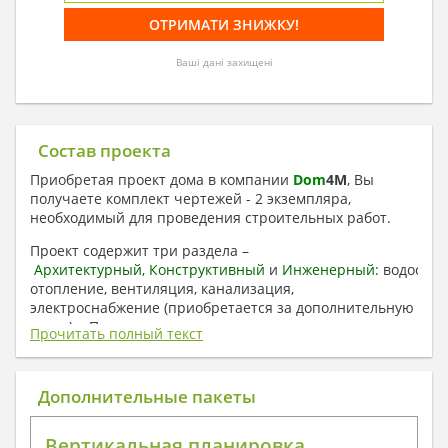
Ваші дані захищені
Состав проекта
Приобретая проект дома в компании
Dom
4
M
, Вы
получаете комплект чертежей - 2 экземпляра,
необходимый для проведения строительных работ.
Проект содержит три раздела –
Архитектурный
,
Конструктивный
и
Инженерный:
водоснаб
отопление, вентиляция, канализация,
электроснабжение (приобретается за дополнительную
плату) + Пояснительная записка.
Прочитать полный текст
1. Архитектурный раздел:
Общие данные по проекту
Дополнительные пакеты
План координационных осей
Поэтажные кладочные планы
Вертикальная планировка