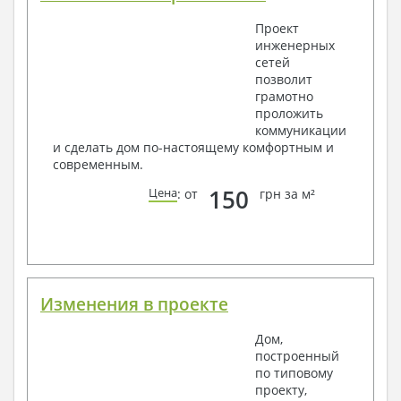
Водоснабжение и канализация
Проект
инженерных
Условные обозначения с общими данными
сетей
Поэтажная система водоснабжения и
позволит
канализации
грамотно
Аксонометрическая схема водоснабжения и
проложить
канализации
коммуникации
Узлы и спецификация материалов
и сделать дом по-настоящему комфортным и
Отопление, вентиляция
современным.
Условные обозначения с общими данными
150
Цена
: от
грн за м²
Система вентиляции
Система отопления
Аксонометрическая схема системы отопления
Тепловая схема
Спецификация материалов
Электротехнические решения:
Изменения в проекте
Условные обозначения и общие данные
Дом,
Принципиальная схема ВРУ
построенный
План сетей освещения, план силовых сетей
по типовому
Схема системы уравнения потенциалов
проекту,
Схема повторного контура заземления