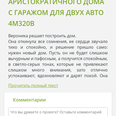
АРИСТОКРАТИЧНОГО ДОМА
С ГАРАЖОМ ДЛЯ ДВУХ АВТО
4M320B
Вероника решает построить дом.
Она откинула все сомнения, ее сердце звучало
тихо и спокойно, и решение пришло само:
нужен новый дом. Пусть он не будет слишком
вычурным и пафосным, а получится спокойным,
в светло-серых тонах, которые не привлекают
слишком много внимания, зато отлично
успокаивают, вдохновляют и дарят покой. Она
твердой рукой начертила на ватмане то, что ей
Прочитать полный текст
шептали мысли.
Уверенная и твердая рука Вероники колдовала
над большой белой поверхностью, штрихи
Комментарии
податливо ложились на бумагу. Линии и тени
приобретали очертания двухэтажного дома.
Эркер, балкончик на втором этаже добавляли