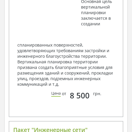
Основная цель
План кровли
вертикальной
Разрезы и состав конструкций
планировки
Фасады с ведомостью внешних отделок
заключается в
Элементы проемов – спецификация
создании
Ведомость перемычек – сечения и
спецификация
Экспликация полов
Объемы основных строительных материалов
спланированных поверхностей,
Архитектурные узлы в конструкциях
удовлетворяющих требованиям застройки и
2. Конструктивный раздел:
инженерного благоустройства территории.
Вертикальная планировка территории
Общие данные по проекту
призвана создать благоприятные условия для
Схемы расположения и расчеты фундаментов
размещения зданий и сооружений, прокладки
Элементы каркаса – схемы расположения
улиц, проездов, подземных инженерных
Схема расположения перекрытий
коммуникаций и т.д.
Опоры перекрытия на стены или Узлы
армирования
8 500
Цена
от
грн.
Элементы кровли – схемы расположения
Чертежи отдельных элементов, узлы
крепления, сечения
Ведомости расхода стали и бетона
3. Инженерный раздел (приобретается по желанию
за дополнительную плату):
Пакет "Инженерные сети"