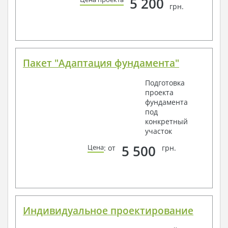
5 200
грн.
Всегда рады Вам помочь!
Пакет "Адаптация фундамента"
Подготовка
проекта
фундамента
под
конкретный
участок
5 500
Цена
: от
грн.
Индивидуальное проектирование