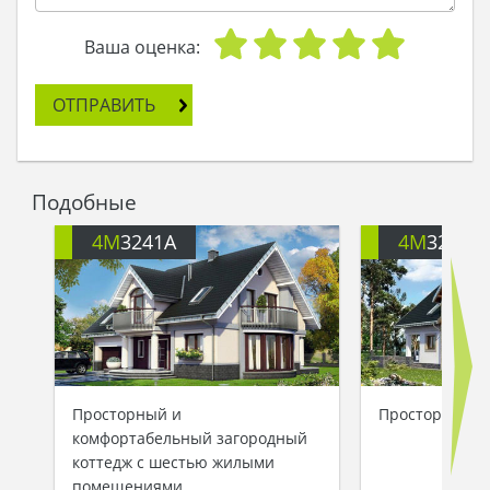
ему романтизма, едва уловимого, как аромат ее
любимых духов. Она уже представляла, как
Ваша оценка:
гордо заходит в дом, на полу стоят не
распакованные вещи, в воздухе летают мелкие
ОТПРАВИТЬ
пылинки от только что законченного ремонта.
Но в этом всем ей виделась неповторимая
прелесть: вот он, мой дом, скажет она себе,
улыбаясь в огромное, как озеро, зеркало в
Подобные
гостиной.
Рисунок был закончен. Вероника осталась
4M
3241A
4M
3274
довольна: получилось отменно. Черно-белая
картинка заняла почетное место на ее столе, а
намерение сделать ее жилым домом – в ее
безграничной душе, наполненной творчеством
и светом…
Просторный и
Просторный до
комфортабельный загородный
коттедж с шестью жилыми
помещениями