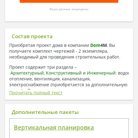
Ваши данные защищены
Состав проекта
Приобретая проект дома в компании
Dom
4
M
, Вы
получаете комплект чертежей - 2 экземпляра,
необходимый для проведения строительных работ.
Проект содержит три раздела –
Архитектурный
,
Конструктивный
и
Инженерный:
водоснаб
отопление, вентиляция, канализация,
электроснабжение (приобретается за дополнительную
плату) + Пояснительная записка.
Прочитать полный текст
1. Архитектурный раздел:
Общие данные по проекту
Дополнительные пакеты
План координационных осей
Поэтажные кладочные планы
Вертикальная планировка
Поэтажные маркировочные планы с
экспликацией помещений