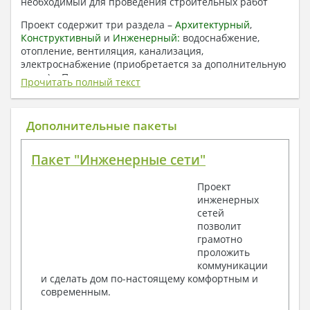
необходимый для проведения строительных работ
Проект содержит три раздела –
Архитектурный
,
Конструктивный
и
Инженерный:
водоснабжение,
отопление, вентиляция, канализация,
электроснабжение (приобретается за дополнительную
плату) + Пояснительная записка.
Прочитать полный текст
1. Архитектурный раздел:
Общие данные по проекту
Дополнительные пакеты
План координационных осей
Поэтажные кладочные планы
Пакет "Инженерные сети"
Поэтажные маркировочные планы с
экспликацией помещений
Проект
План кровли
инженерных
Разрезы и состав конструкций
сетей
Фасады с ведомостью внешних отделок
позволит
Элементы проемов – спецификация
грамотно
Ведомость перемычек – сечения и
проложить
спецификация
коммуникации
Экспликация полов
и сделать дом по-настоящему комфортным и
Объемы основных строительных материалов
современным.
Архитектурные узлы в конструкциях