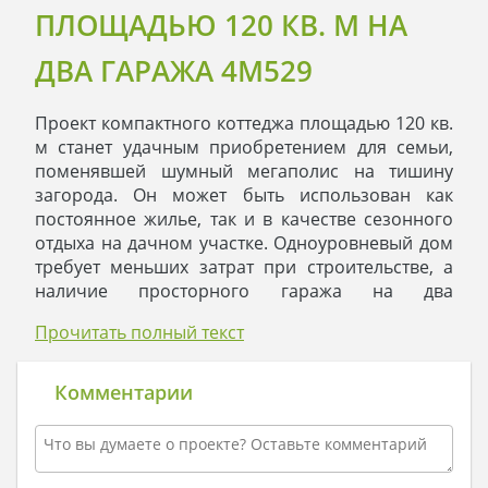
ПЛОЩАДЬЮ 120 КВ. М НА
ДВА ГАРАЖА 4M529
Проект компактного коттеджа площадью 120 кв.
м станет удачным приобретением для семьи,
поменявшей шумный мегаполис на тишину
загорода. Он может быть использован как
постоянное жилье, так и в качестве сезонного
отдыха на дачном участке. Одноуровневый дом
требует меньших затрат при строительстве, а
наличие просторного гаража на два
автомобиля легко решает проблему трансфера
Прочитать полный текст
на службу или учебу. Коттедж рассчитан на
комфортное проживание среднестатистической
семьи.
Комментарии
При разработке проекта архитекторы
использовали концепцию европейского жилья.
Она предусматривает строительство красивого,
прочного и полезного дома. Экстерьер и