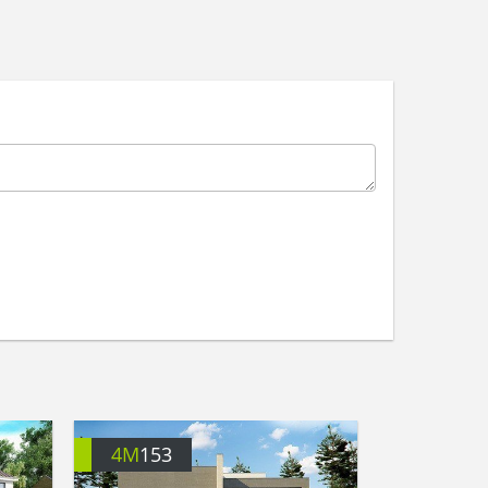
4M
153