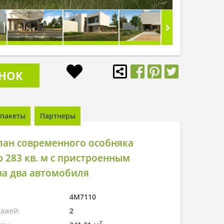
ОНОК
пакеты
Партнеры
лан современного особняка
283 кв. м с пристроенным
на два автомобиля
4M7110
тажей:
2
2