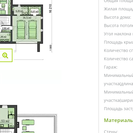
Общая площа
Жилая площа
Высота дома:
Высота потолк
Угол наклона 
Площадь кры
Количество с
Количество са
Гараж:
Минимальный
участка(длина
Минимальный
участка(ширин
Площадь заст
Материалы
Стены: