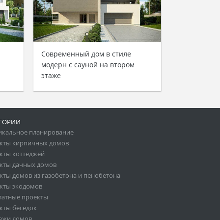
Современный дом в стиле
модерн с сауной на втором
этаже
ГОРИИ
икальное планирование
кты кирпичных домов
кты коттеджей
кты дачных домов
кты домов из газобетона и пенобетона
кты экодомов
латные проекты
кты беседок
ежи домов