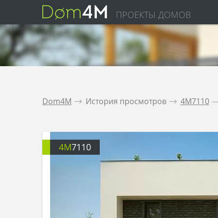
ПРОЕКТЫ ДОМОВ
Dom4M
.
История просмотров
.
4M7110
.
4M
7110