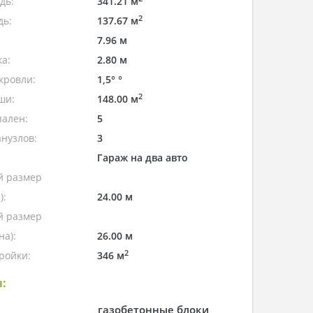
дь:
341.21 м
2
дь:
137.67 м
7.96 м
а:
2.80 м
кровли:
1,5° °
2
ши:
148.00 м
пален:
5
нузлов:
3
Гараж на два авто
 размер
):
24.00 м
 размер
а):
26.00 м
2
ройки:
346 м
:
газобетонные блоки