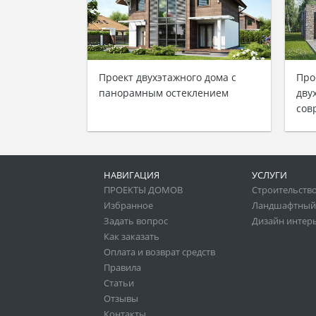
Проект двухэтажного дома с
Про
панорамным остеклением
дву
сов
НАВИГАЦИЯ
УСЛУГИ
ПРОЕКТЫ ДОМОВ
Строительство
Избранное
Ландшафтный
Задать вопрос
Дизайн интер
Как заказать
Оплата и возврат средств
Правила
Статьи
Отзывы
Контакты