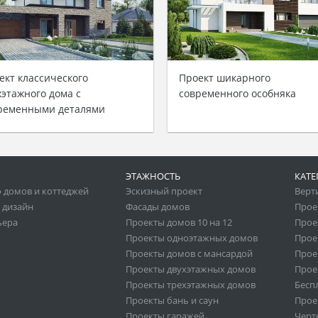
ект классического
Проект шикарного
хэтажного дома с
современного особняка
ременными деталями
ЭТАЖНОСТЬ
КАТЕ
 домов и коттеджей
Эскизный проект
Верт
 дизайн
Фасады домов
Прое
ьера
Проекты домов 10 на 12
Прое
Проекты одноэтажных домов
Прое
Проекты домов с мансардой
Прое
Проекты двухэтажных домов
Прое
Проекты трехэтажных домов
Бесп
Проекты бань и саун
Прое
Проекты гаражей
Черт