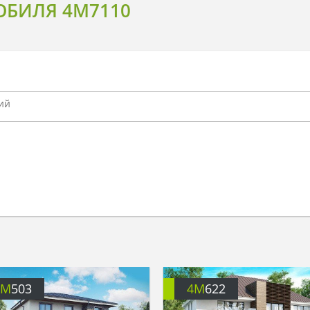
ОБИЛЯ 4M7110
4M
503
4M
622