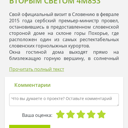
ВТОРЫМ СВЕТОМ 4M853
Свой официальный визит в Словению в феврале
2015 года сербский премьер-министр провел,
остановившись в предоставленном словенской
стороной доме на склоне горы Похорье, где
расположен один из самых респектабельных
словенских горнолыжных курортов.
Окна гостиной дома выходят прямо на
близлежащую горную вершину, в солнечный
день открывается волшебный вид на красоту
Прочитать полный текст
горного пейзажа.
Примечательно то, что этот дом, построенный с
целью размещения представителей других
Комментарии
стран во время официальных визитов,
неоднократно служил местом отдыха и для
словенских политиков. Близость дома к лыжным
трассам, чистейший горный воздух, удобный
подъезд к дому и наличие инфраструктуры не
Ваша оценка:
позволяют дому пустовать.
Даже в низкий сезон практически всегда дом