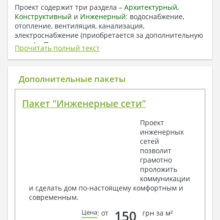
Проект содержит три раздела –
Архитектурный
,
Конструктивный
и
Инженерный:
водоснабжение,
отопление, вентиляция, канализация,
электроснабжение (приобретается за дополнительную
плату) + Пояснительная записка.
Прочитать полный текст
1. Архитектурный раздел:
Общие данные по проекту
Дополнительные пакеты
План координационных осей
Поэтажные кладочные планы
Пакет "Инженерные сети"
Поэтажные маркировочные планы с
экспликацией помещений
Проект
План кровли
инженерных
Разрезы и состав конструкций
сетей
Фасады с ведомостью внешних отделок
позволит
Элементы проемов – спецификация
грамотно
Ведомость перемычек – сечения и
проложить
спецификация
коммуникации
Экспликация полов
и сделать дом по-настоящему комфортным и
Объемы основных строительных материалов
современным.
Архитектурные узлы в конструкциях
2. Конструктивный раздел:
150
Цена
: от
грн за м²