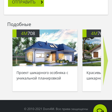
ОТПРАВИТЬ
заселен. Несмотря на невозможность
покататься на лыжах, высокопоставленные лица
предпочитают прогулки среди живописных
окрестностей в солнечную погоду.
Подобные
4M
708
4M
763
Проект шикарного особняка с
Красивый дву
уникальной планировкой
шикарной гос
© 2010-2021 Dom4M. Все права защищены