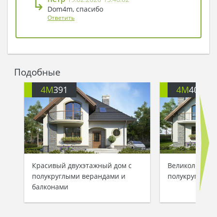
↳
Dom4m, спасибо
Ответить
Подобные
4M
391
4M
401
Красивый двухэтажный дом с
Великолепный
полукруглыми верандами и
полукруглыми
балконами