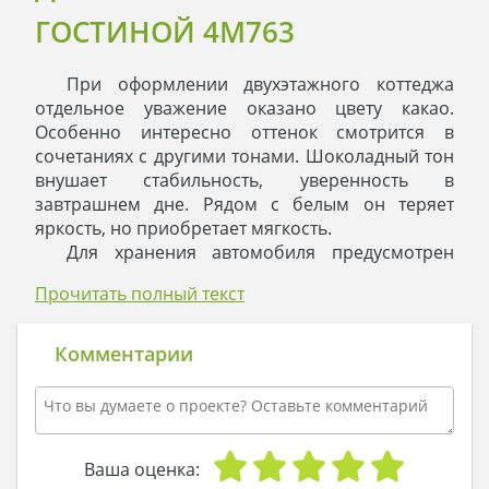
ГОСТИНОЙ 4M763
При оформлении двухэтажного коттеджа
отдельное уважение оказано цвету какао.
Особенно интересно оттенок смотрится в
сочетаниях с другими тонами. Шоколадный тон
внушает стабильность, уверенность в
завтрашнем дне. Рядом с белым он теряет
яркость, но приобретает мягкость.
Для хранения автомобиля предусмотрен
встроенный гараж, сервисные работы удобно
Прочитать полный текст
выполнять в примыкающей к нему мастерской.
Кухня отделена от остальных помещений.
Комфортная планировка придется по вкусу
Комментарии
хозяйке, которая любит готовить шикарные
блюда-шедевры и хранит втайне свои
кулинарные рецепты.
Гостиная соединяет место для общего отдыха и
столовую. Гордостью особняка стало
Ваша оценка: