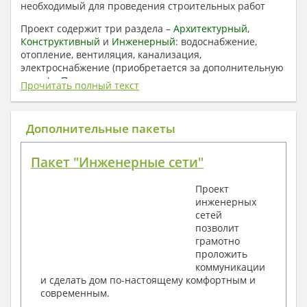
необходимый для проведения строительных работ
Проект содержит три раздела –
Архитектурный
,
Конструктивный
и
Инженерный:
водоснабжение,
отопление, вентиляция, канализация,
электроснабжение (приобретается за дополнительную
плату) + Пояснительная записка.
Прочитать полный текст
1. Архитектурный раздел:
Общие данные по проекту
Дополнительные пакеты
План координационных осей
Поэтажные кладочные планы
Пакет "Инженерные сети"
Поэтажные маркировочные планы с
экспликацией помещений
Проект
План кровли
инженерных
Разрезы и состав конструкций
сетей
Фасады с ведомостью внешних отделок
позволит
Элементы проемов – спецификация
грамотно
Ведомость перемычек – сечения и
проложить
спецификация
коммуникации
Экспликация полов
и сделать дом по-настоящему комфортным и
Объемы основных строительных материалов
современным.
Архитектурные узлы в конструкциях