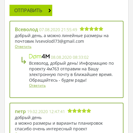
использование архитектурного приема —
второй свет. За счет объединения пространства
ОТПРАВИТЬ
первого и второго этажа в гостиной достигнут
простор, помещение стало напоминать
дворцовый зал. Панорамные окна придают
Всеволод
07.08.2020 21:55:49
коттеджу стильный европейский вид.
добрый день, а можно линейные размеры на
Основные жилые помещения вынесены на
почтовик lvsevolodl73@gmail.com
первый этаж. Здесь запроектировано три
Ответить
небольшие спальни, в среднем по 10 квадратов
↳
08.08.2020 08:33:02
площади. Под хозяйские апартаменты выделен
Всеволод, добрый день! Информацию по
второй этаж. Основную часть занимает
проекту 4м763 отправим на Вашу
просторная комната для отдыха, откуда
электронную почту в ближайшее время.
свободно просматривается гостиная первого
Обращайтесь - будем рады!
уровня.
Ответить
петр
19.02.2020 12:47:41
добрый день
а можно размеры и варианты планировок
спасибо очень интересный проект