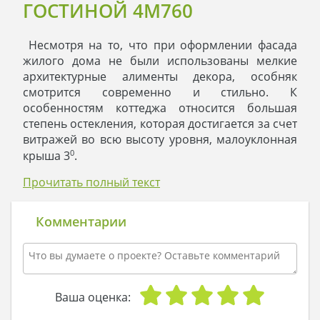
ГОСТИНОЙ 4M760
Несмотря на то, что при оформлении фасада
жилого дома не были использованы мелкие
архитектурные алименты декора, особняк
смотрится современно и стильно. К
особенностям коттеджа относится большая
степень остекления, которая достигается за счет
витражей во всю высоту уровня, малоуклонная
0
крыша 3
.
Одноэтажный дом включает три спальни и
Прочитать полный текст
санитарных помещения. Личные
апартаменты выделяются, планировкой,
площадью и степенью благоустройства.
Комментарии
Комната хозяина относится к зонам
повышенной комфортности за счет отдельного
санузла и гардероба. Проект дома позволяет
разместить множество бытовых комнат и
Ваша оценка:
отыскать помещение под прачечную.
Встроенный гараж создает дополнительный