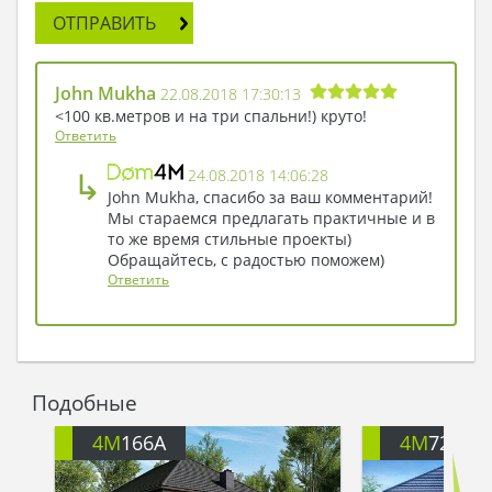
комфорт для автолюбителя. Помимо места для
ОТПРАВИТЬ
хранения одной машины, предусмотрена
площадь под мастерскую, в тепле и уюте легче
выполнять работы по обслуживанию
John Mukha
22.08.2018 17:30:13
автомобиля.
<100 кв.метров и на три спальни!) круто!
Ответить
↳
24.08.2018 14:06:28
John Mukha, спасибо за ваш комментарий!
Мы стараемся предлагать практичные и в
то же время стильные проекты)
Обращайтесь, с радостью поможем)
Ответить
Подобные
4M
166A
4M
722