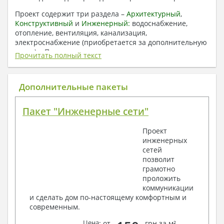
Проект содержит три раздела –
Архитектурный
,
Конструктивный
и
Инженерный:
водоснабжение,
отопление, вентиляция, канализация,
электроснабжение (приобретается за дополнительную
плату) + Пояснительная записка.
Прочитать полный текст
1. Архитектурный раздел:
Общие данные по проекту
Дополнительные пакеты
План координационных осей
Поэтажные кладочные планы
Пакет "Инженерные сети"
Поэтажные маркировочные планы с
экспликацией помещений
Проект
План кровли
инженерных
Разрезы и состав конструкций
сетей
Фасады с ведомостью внешних отделок
позволит
Элементы проемов – спецификация
грамотно
Ведомость перемычек – сечения и
проложить
спецификация
коммуникации
Экспликация полов
и сделать дом по-настоящему комфортным и
Объемы основных строительных материалов
современным.
Архитектурные узлы в конструкциях
2. Конструктивный раздел:
Цена
: от
грн за м²