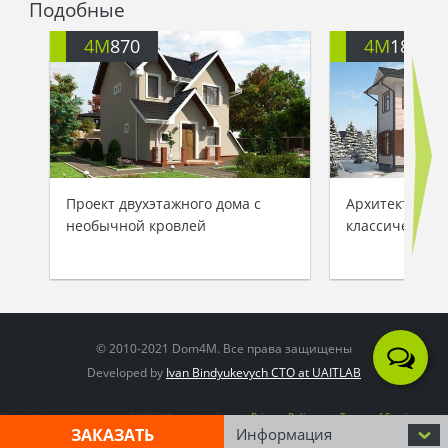
Подобные
поверьте, для меня честь быть его гостьей, -
объяснила Мышка-норушка.
4M
870
4M
1818
- Тогда оставайся погостить, а я принесу тебе
печенье, - ответила хозяйка и ушла к буфету в
столовой.
Мышка уютно устроилась возле печи и
мысленно благодарила даму за ее доброе
сердце и очаровательный дом…
Проект двухэтажного дома с
Архитектурный
необычной кровлей
классического
© 2010-2021 Dom4M. Все права защищены
Developed by
Ivan Bindyukevych CTO at UAITLAB
This site is protected by reCAPTCHA and the Google
Privacy Policy
and
Terms of Service
apply
ЗАКАЗАТЬ
Информация