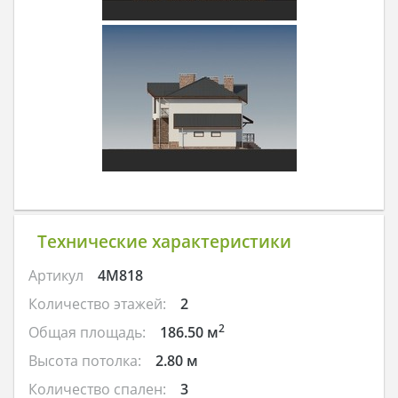
Технические характеристики
Артикул
4M818
Количество этажей:
2
2
Общая площадь:
186.50 м
Высота потолка:
2.80 м
Количество спален:
3