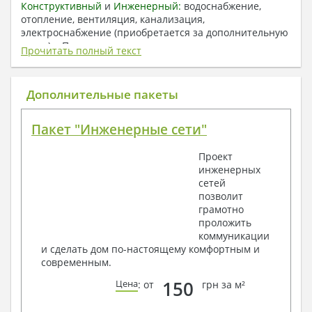
Конструктивный
и
Инженерный:
водоснабжение,
отопление, вентиляция, канализация,
электроснабжение (приобретается за дополнительную
плату) + Пояснительная записка.
Прочитать полный текст
1. Архитектурный раздел:
Общие данные по проекту
Дополнительные пакеты
План координационных осей
Поэтажные кладочные планы
Пакет "Инженерные сети"
Поэтажные маркировочные планы с
экспликацией помещений
Проект
План кровли
инженерных
Разрезы и состав конструкций
сетей
Фасады с ведомостью внешних отделок
позволит
Элементы проемов – спецификация
грамотно
Ведомость перемычек – сечения и
проложить
спецификация
коммуникации
Экспликация полов
и сделать дом по-настоящему комфортным и
Объемы основных строительных материалов
современным.
Архитектурные узлы в конструкциях
2. Конструктивный раздел:
150
Цена
: от
грн за м²
Общие данные по проекту