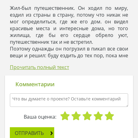
Жил-был путешественник. Он ходил по миру,
ездил из страны в страну, потому что никак не
мог определиться, где же его дом. он видел
красивые места и интересные дома, но того
жилища, где бы его сердце обрело уют,
путешественник так и не встретил.
Поэтому однажды он погрузил в пикап все свои
вещи и решил: буду ездить до тех пор, пока мне
не встретится тот дом, из которого я больше не
Прочитать полный текст
захочу уезжать. И доехал он до самого Севера,
где посреди заснеженных елей стоял
двухэтажный особняк. От дома веяло Востоком:
Комментарии
минимализм, сочетание кремового и
коричневого цветов фасада, серая крыша,
ровные, строгие окна. Путешественник вышел
из авто, вдохнул морозный аромат, еще раз
окинул взглядом красивый дом и почувствовал
Ваша оценка:
себя настоящим самураем.
Да, именно в таком доме должен жить смелый,
ОТПРАВИТЬ
достойный, сильный человек! Наконец-то ему