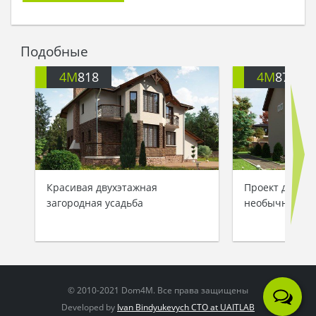
захотелось остаться в доме, и просто жить, изо
дня в день наслаждаясь уютом и комфортом. А
уж в этом дом был хорош как никакое иное
Подобные
строение! Панировка – удобная, до всех комнат
можно добраться без препятствий и не
4M
818
4M
870
заблудиться в достаточно большой площади
дома.
- Мой дом, - пропел путешественник, смакуя на
устах каждую букву.
Так он в доме и остался, встречая на террасе
рассветы новых счастливых дней…
Красивая двухэтажная
Проект двухэт
загородная усадьба
необычной кр
© 2010-2021 Dom4M. Все права защищены
Developed by
Ivan Bindyukevych CTO at UAITLAB