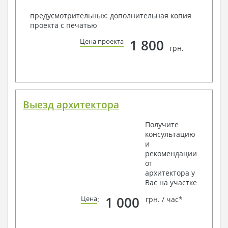
предусмотрительных: дополнительная копия
проекта с печатью
1 800
Цена проекта
грн.
Выезд архитектора
Получите
консультацию
и
рекомендации
от
архитектора у
Вас на участке
1 000
Цена
:
грн. / час*