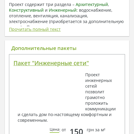
Проект содержит три раздела –
Архитектурный
,
Конструктивный
и
Инженерный:
водоснабжение,
отопление, вентиляция, канализация,
электроснабжение (приобретается за дополнительную
плату) + Пояснительная записка.
Прочитать полный текст
1. Архитектурный раздел:
Общие данные по проекту
Дополнительные пакеты
План координационных осей
Поэтажные кладочные планы
Пакет "Инженерные сети"
Поэтажные маркировочные планы с
экспликацией помещений
Проект
План кровли
инженерных
Разрезы и состав конструкций
сетей
Фасады с ведомостью внешних отделок
позволит
Элементы проемов – спецификация
грамотно
Ведомость перемычек – сечения и
проложить
спецификация
коммуникации
Экспликация полов
и сделать дом по-настоящему комфортным и
Объемы основных строительных материалов
современным.
Архитектурные узлы в конструкциях
2. Конструктивный раздел:
150
Цена
: от
грн за м²