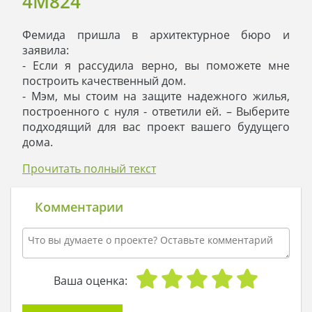
4M824
Фемида пришла в архитектурное бюро и
заявила:
- Если я рассудила верно, вы поможете мне
построить качественный дом.
- Мэм, мы стоим на защите надежного жилья,
построенного с нуля - ответили ей. – Выберите
подходящий для вас проект вашего будущего
дома.
- Закон стиля гласит, что дом должен быть
Прочитать полный текст
классический, - ответила им Фемида, - к тому же,
мне нужен дом на две семьи: я руководствуюсь
прецедентом, ведь мои соседи уже заканчивают
Комментарии
строительство.
- Вот прекрасный двухэтажный особняк на две
семьи: посмотрите, первый этаж отведен под
общение семьи, а второй – под отдых, и там
находится три спальни.
Ваша оценка:
- Право, мне нравится этот проект -
невозмутимо ответила Фемида. – По статье о