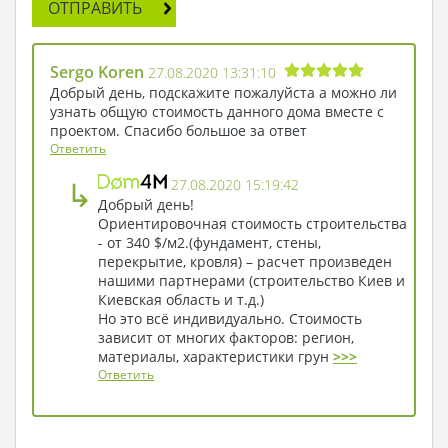
ОТПРАВИТЬ
красоте фасадов и их сочетаемости с
окружающей средой, этот мятный цвет не
вызывает ничего, кроме восторга.
Sergo Koren
27.08.2020 13:31:10
- Миледи, ваша справедливость служит
Добрый день, подскажите пожалуйста а можно ли
наилучшим комплиментом нашему делу, -
узнать общую стоимость данного дома вместе с
ответили ей профессиональные архитекторы.
проектом. Спасибо большое за ответ
Ответить
- Тогда давайте узаконим сделку - предложила
Фемида, ища в сумочке авторучку для
↳
27.08.2020 15:19:42
подписания договора. – Я готова подписать его
Добрый день!
с закрытыми глазами, - смело ответила она и
Ориентировочная стоимость строительства
оставила на бумаге росчерк…
- от 340 $/м2.(фундамент, стены,
перекрытие, кровля) – расчет произведен
нашими партнерами (строительство Киев и
Киевская область и т.д.)
Но это всё индивидуально. Стоимость
зависит от многих факторов: регион,
материалы, характеристики грун
>>>
Ответить