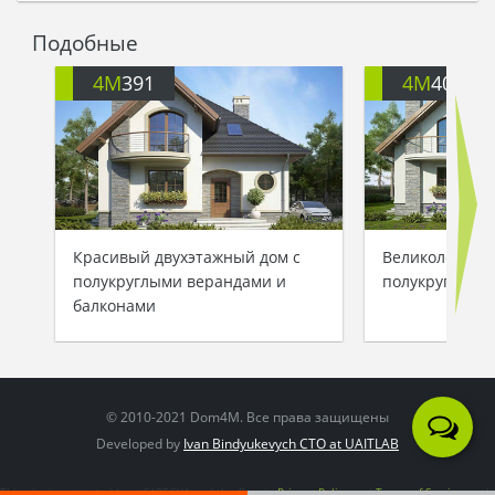
Подобные
4M
391
4M
401
Красивый двухэтажный дом с
Великолепный
полукруглыми верандами и
полукруглыми
балконами
© 2010-2021 Dom4M. Все права защищены
Developed by
Ivan Bindyukevych CTO at UAITLAB
This site is protected by reCAPTCHA and the Google
Privacy Policy
and
Terms of Service
apply