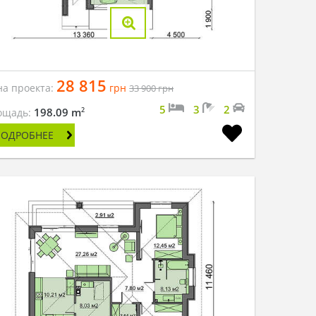
28 815
на проекта:
грн
33 900
грн
5
3
2
2
198.09 m
ощадь:
ПОДРОБНЕЕ