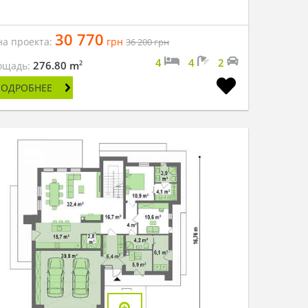
30 770
на проекта:
грн
36 200
грн
4
4
2
2
276.80 m
ощадь:
ПОДРОБНЕЕ