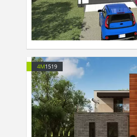
4M
1519