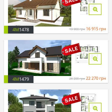
16 915
грн
4M
1478
19 900
грн
22 270
грн
4M
1479
26 200
грн