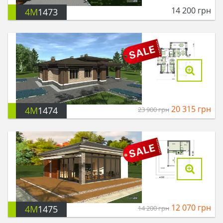
14 200
грн
4M
1473
20 315
грн
4M
1474
23 900
грн
12 070
грн
4M
1475
14 200
грн