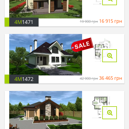
16 915
грн
4M
1471
19 900
грн
36 465
грн
4M
1472
42 900
грн