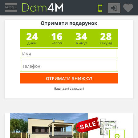
Отримати подарунок
24
16
34
27
дней
часов
минут
секунд
Ваші дані захищені