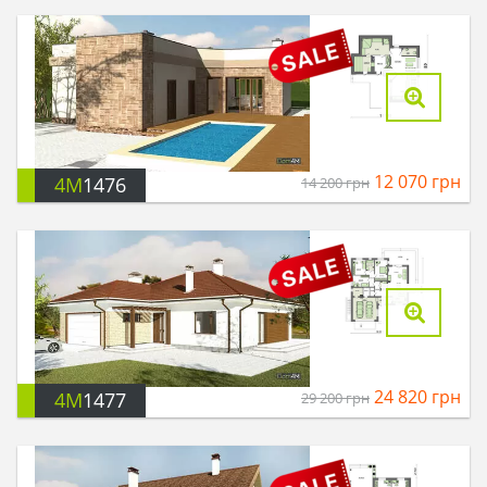
12 070
грн
4M
1476
14 200
грн
24 820
грн
4M
1477
29 200
грн