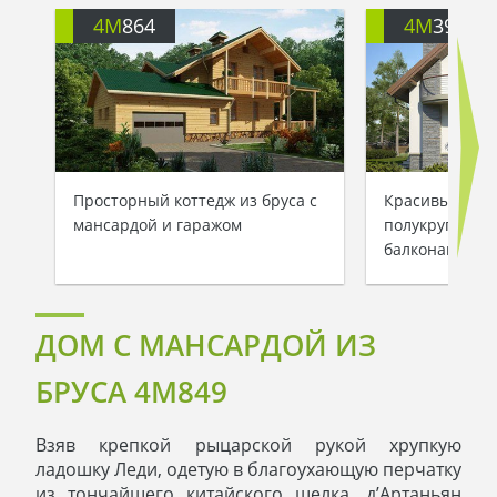
4M
864
4M
391
Просторный коттедж из бруса с
Красивый дву
мансардой и гаражом
полукруглыми
балконами
ДОМ С МАНСАРДОЙ ИЗ
БРУСА 4M849
Взяв крепкой рыцарской рукой хрупкую
ладошку Леди, одетую в благоухающую перчатку
из тончайшего китайского шелка, д’Артаньян