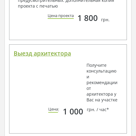
предусмотрительных: дополнительная копия
проекта с печатью
1 800
Цена проекта
грн.
Выезд архитектора
Получите
консультацию
и
рекомендации
от
архитектора у
Вас на участке
1 000
Цена
:
грн. / час*