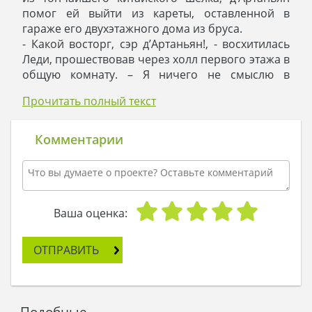
помог ей выйти из кареты, оставленной в
гараже его двухэтажного дома из бруса.
- Какой восторг, сэр д’Артаньян!, - восхитилась
Леди, прошествовав через холл первого этажа в
общую комнату. – Я ничего не смыслю в
архитектуре, но мне нравится ваше жилище!
Прочитать полный текст
Слегка покраснев, сэр д’Артаньян неохотно
выпустил руку Леди и предложил осмотреть
коллекцию книг в его кабинете
Комментарии
- д’Артаньян, Ваше положение в обществе в
статусе лорда обязывает Вас к приему гостей, -
сказала Леди, вертя в руках томик английского
классика.
- О, мадам, в таком случае я провожу Вас на
Ваша оценка:
второй этаж в общую комнату, где мы сможем
присесть.
ОТПРАВИТЬ
- Да разве можно рассиживать в такой
дурманящий летний вечер, сэр! Это
преступление против воли души, которая
просится танцевать!
Подобные