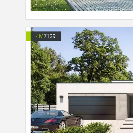
4M
7129