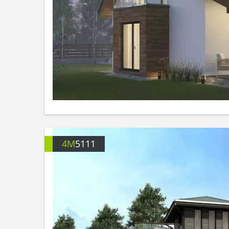
4M
5111