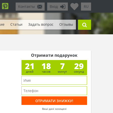
Контакты
Вход
RU
ние
Статьи
Задать вопрос
Отзывы
Отримати подарунок
21
18
7
27
дней
часов
минут
секунд
Ваші дані захищені