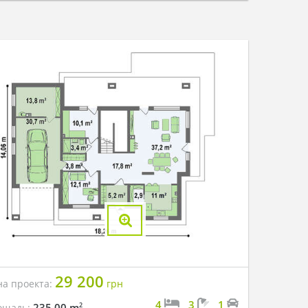
29 200
на проекта:
грн
4
3
1
2
235.00 m
ощадь: