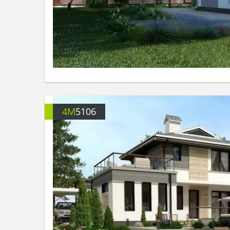
4M
5106