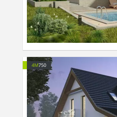
4M
750