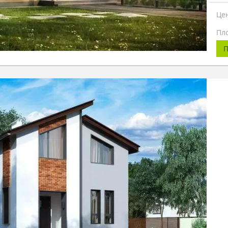
Це
Пл