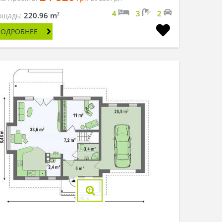
4
3
2
2
220.96 m
ощадь:
ПОДРОБНЕЕ