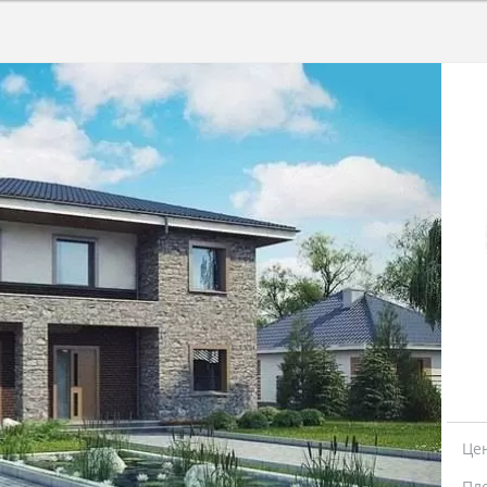
Це
Пл