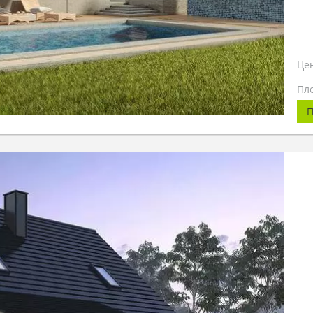
Це
Пл