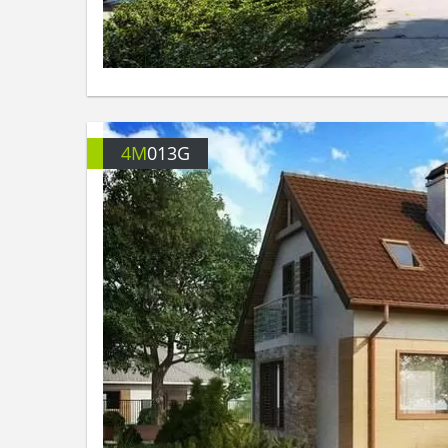
4M
013G