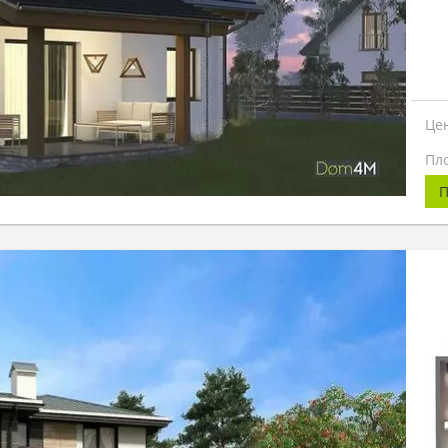
Це
Пл