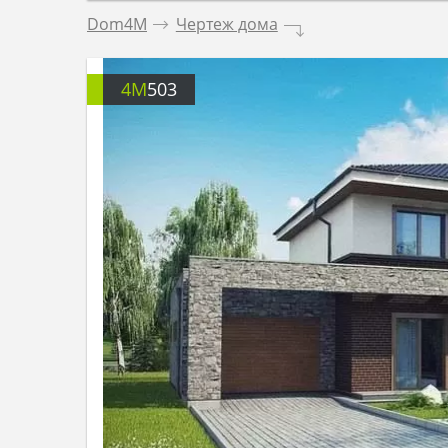
Dom4M
.
Чертеж дома
.
4M
503