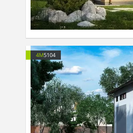
4M
5104