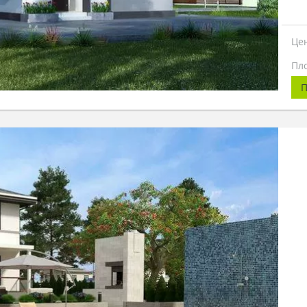
Це
Пл