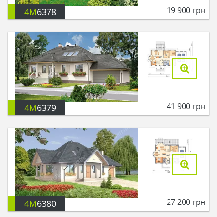
19 900
грн
4M
6378
41 900
грн
4M
6379
27 200
грн
4M
6380