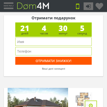
Отримати подарунок
21
4
30
4
дней
часов
минут
секунд
Ваші дані захищені