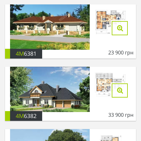
23 900
грн
4M
6381
33 900
грн
4M
6382