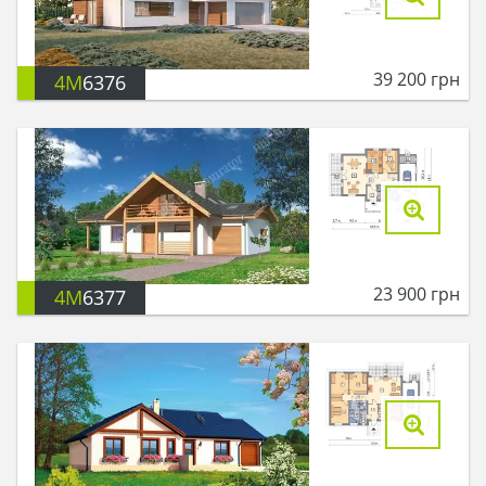
39 200
грн
4M
6376
23 900
грн
4M
6377