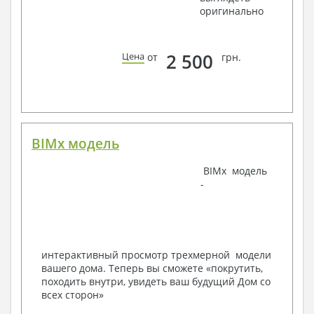
оригинально
Водоснабжение и канализация
Условные обозначения с общими данными
Поэтажная система водоснабжения и
2 500
Цена
от
грн.
канализации
Аксонометрическая схема водоснабжения и
канализации
Узлы и спецификация материалов
Отопление, вентиляция
BIMx модель
Условные обозначения с общими данными
Система вентиляции
Система отопления
BIMx модель
Аксонометрическая схема системы отопления
-
Тепловая схема
Спецификация материалов
Электротехнические решения:
Условные обозначения и общие данные
интерактивный просмотр трехмерной модели
Принципиальная схема ВРУ
вашего дома. Теперь вы сможете «покрутить,
План сетей освещения, план силовых сетей
походить внутри, увидеть ваш будущий Дом со
Схема системы уравнения потенциалов
всех сторон»
Схема повторного контура заземления