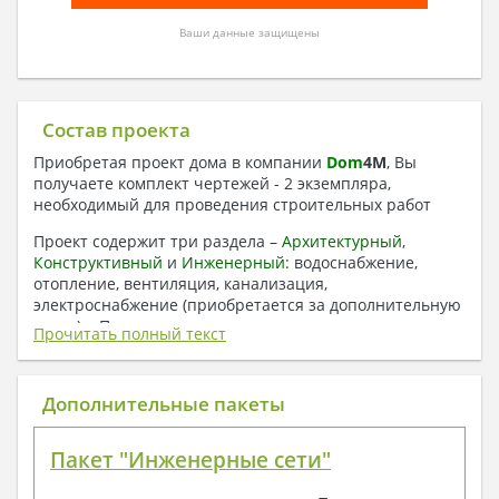
Ваши данные защищены
Состав проекта
Приобретая проект дома в компании
Dom
4
M
, Вы
получаете комплект чертежей - 2 экземпляра,
необходимый для проведения строительных работ
Проект содержит три раздела –
Архитектурный
,
Конструктивный
и
Инженерный:
водоснабжение,
отопление, вентиляция, канализация,
электроснабжение (приобретается за дополнительную
плату) + Пояснительная записка.
Прочитать полный текст
1. Архитектурный раздел:
Общие данные по проекту
Дополнительные пакеты
План координационных осей
Поэтажные кладочные планы
Пакет "Инженерные сети"
Поэтажные маркировочные планы с
экспликацией помещений