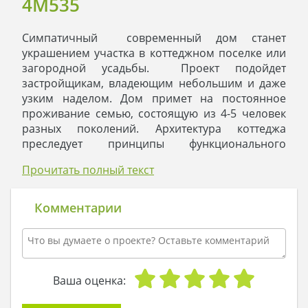
4M535
Симпатичный современный дом станет
украшением участка в коттеджном поселке или
загородной усадьбы. Проект подойдет
застройщикам, владеющим небольшим и даже
узким наделом. Дом примет на постоянное
проживание семью, состоящую из 4-5 человек
разных поколений. Архитектура коттеджа
преследует принципы функционального
рационализма. Здесь нет вычурности и обилия
Прочитать полный текст
сложных элементов. Концепция дома в
простоте, красоте и пользе.
Форма коттеджа состоит из прямоугольных
Комментарии
фигур. Украшением служат две открытые
террасы с квадратными колоннами,
лестничными маршами и стационарными
клумбами и просторный балкон второго этажа.
Контраст черной крыши сложной конструкции и
Ваша оценка:
белоснежных стен создает ощущение