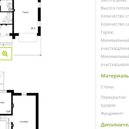
Высота потолк
Количество с
Количество са
Гараж:
Минимальный
участка(длина
Минимальный
участка(ширин
Материалы
Стены:
Перекрытие:
Кровля:
Фундамент:
Дополните