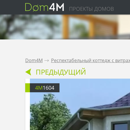
ПРОЕКТЫ ДОМОВ
Dom4M
.
Респектабельный коттедж с витр
ПРЕДЫДУЩИЙ
4M
1604