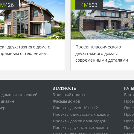
4M
426
4M
503
ект двухэтажного дома с
Проект классического
орамным остеклением
двухэтажного дома с
современными деталями
ЭТАЖНОСТЬ
КАТЕ
 домов и коттеджей
Эскизный проект
Верт
 дизайн
Фасады домов
Прое
ьера
Проекты домов 10 на 12
Прое
Проекты одноэтажных домов
Прое
Проекты домов с мансардой
Прое
Проекты двухэтажных домов
Прое
Проекты трехэтажных домов
Бесп