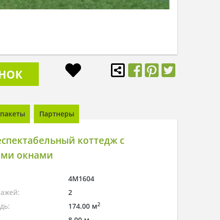
ОНОК
пакеты
Партнеры
еспектабельный коттедж с
ми окнами
4M1604
тажей:
2
2
дь:
174.00 м
8.00 м