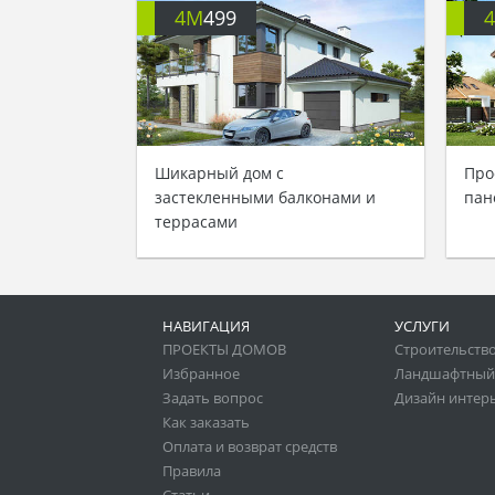
4M
499
Шикарный дом с
Про
застекленными балконами и
пан
террасами
НАВИГАЦИЯ
УСЛУГИ
ПРОЕКТЫ ДОМОВ
Строительство
Избранное
Ландшафтный
Задать вопрос
Дизайн интер
Как заказать
Оплата и возврат средств
Правила
Статьи