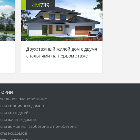
4M
739
Двухэтажный жилой дом с двумя
спальнями на первом этаже
ГОРИИ
икальное планирование
кты кирпичных домов
кты коттеджей
кты дачных домов
кты домов из газобетона и пенобетона
кты экодомов
латные проекты