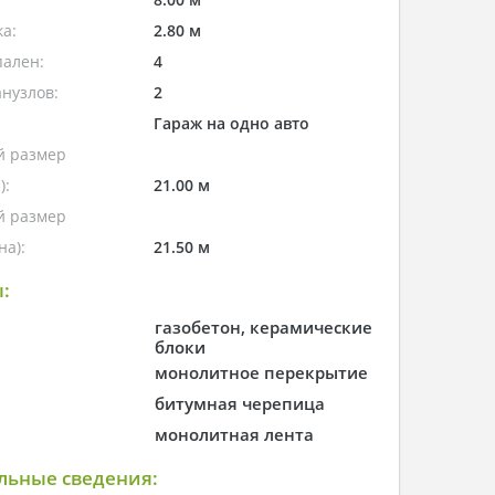
а:
2.80 м
пален:
4
нузлов:
2
Гараж на одно авто
 размер
):
21.00 м
 размер
а):
21.50 м
:
газобетон, керамические
блоки
монолитное перекрытие
битумная черепица
монолитная лента
льные сведения: