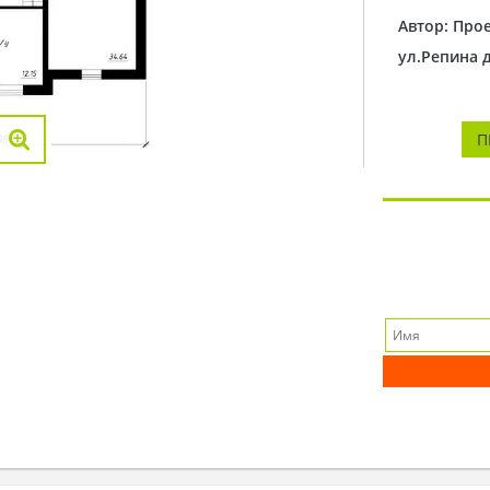
Автор: Про
ул.Репина 
П