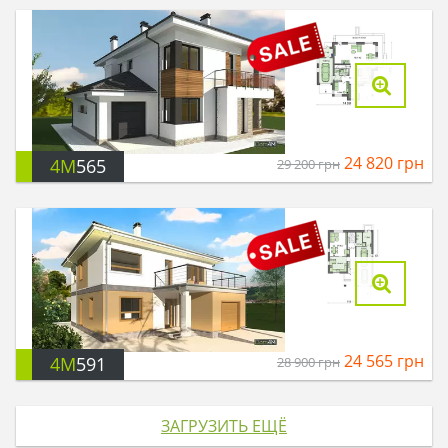
24 820
грн
4M
565
29 200
грн
24 565
грн
4M
591
28 900
грн
ЗАГРУЗИТЬ ЕЩЁ