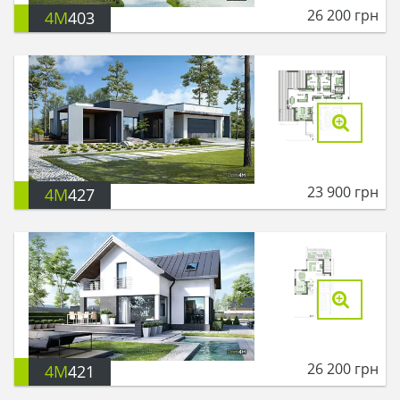
26 200
грн
4M
403
23 900
грн
4M
427
26 200
грн
4M
421