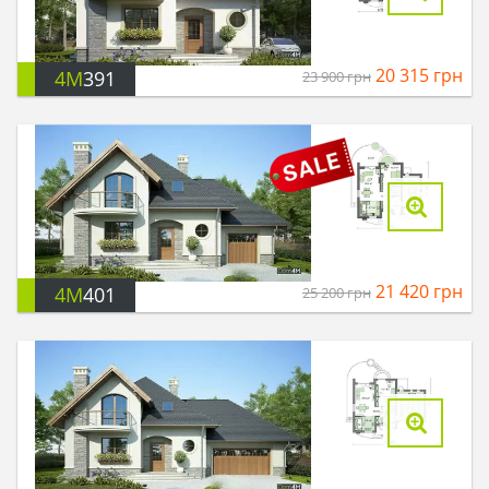
20 315
грн
4M
391
23 900
грн
21 420
грн
4M
401
25 200
грн