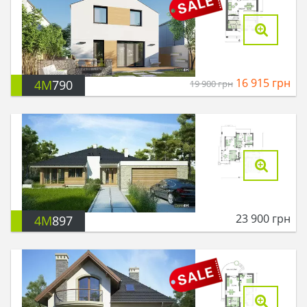
16 915
грн
4M
790
19 900
грн
23 900
грн
4M
897