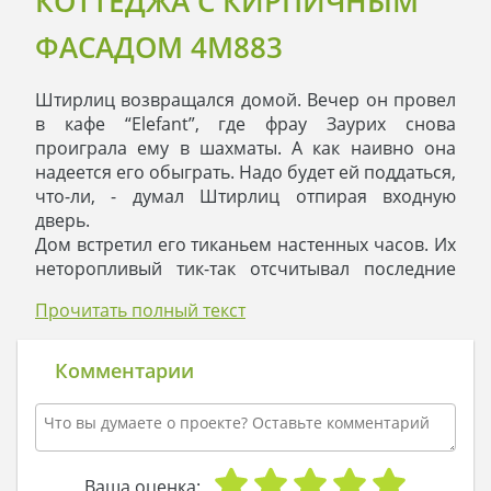
КОТТЕДЖА С КИРПИЧНЫМ
ФАСАДОМ 4M883
Штирлиц возвращался домой. Вечер он провел
в кафе “Elefant”, где фрау Заурих снова
проиграла ему в шахматы. А как наивно она
надеется его обыграть. Надо будет ей поддаться,
что-ли, - думал Штирлиц отпирая входную
дверь.
Дом встретил его тиканьем настенных часов. Их
неторопливый тик-так отсчитывал последние
минуты уходящего дня.
Прочитать полный текст
Штирлиц растопил камин и задумался.
Просторный дом в тихом предместье
способствовал размышлениям. Вчера Штирлиц
Комментарии
получил очередное задание из центра, и
предстояло хорошенько пораздумать, как его
выполнить.
Штандартенфюрер поднялся наверх, расстелил
кровать и переоделся, а потом снова спустился
Ваша оценка: