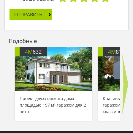
вниз. Он налил в бокал коньяк и зажег сигарету.
Затем уселся в кресло, глядя на огонь.
ОТПРАВИТЬ
Предстояла длинная ночь.
Подобные
4M
632
4M
812
Проект двухэтажного дома
Красивый прое
площадью 197 м² гаражом для 2
гаражом и ман
авто
классическом 