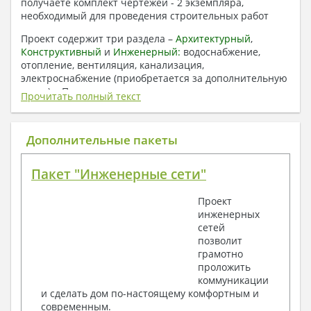
получаете комплект чертежей - 2 экземпляра,
необходимый для проведения строительных работ
Проект содержит три раздела –
Архитектурный
,
Конструктивный
и
Инженерный:
водоснабжение,
отопление, вентиляция, канализация,
электроснабжение (приобретается за дополнительную
плату) + Пояснительная записка.
Прочитать полный текст
1. Архитектурный раздел:
Общие данные по проекту
Дополнительные пакеты
План координационных осей
Поэтажные кладочные планы
Пакет "Инженерные сети"
Поэтажные маркировочные планы с
экспликацией помещений
Проект
План кровли
инженерных
Разрезы и состав конструкций
сетей
Фасады с ведомостью внешних отделок
позволит
Элементы проемов – спецификация
грамотно
Ведомость перемычек – сечения и
проложить
спецификация
коммуникации
Экспликация полов
и сделать дом по-настоящему комфортным и
Объемы основных строительных материалов
современным.
Архитектурные узлы в конструкциях