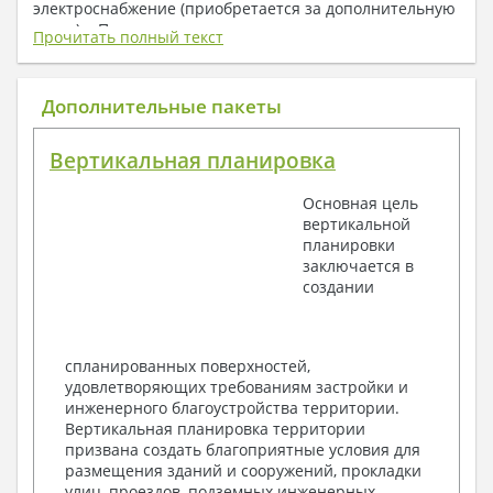
электроснабжение (приобретается за дополнительную
плату) + Пояснительная записка.
Прочитать полный текст
1. Архитектурный раздел:
Общие данные по проекту
Дополнительные пакеты
План координационных осей
Поэтажные кладочные планы
Вертикальная планировка
Поэтажные маркировочные планы с
экспликацией помещений
Основная цель
План кровли
вертикальной
Разрезы и состав конструкций
планировки
Фасады с ведомостью внешних отделок
заключается в
Элементы проемов – спецификация
создании
Ведомость перемычек – сечения и
спецификация
Экспликация полов
Объемы основных строительных материалов
спланированных поверхностей,
Архитектурные узлы в конструкциях
удовлетворяющих требованиям застройки и
2. Конструктивный раздел:
инженерного благоустройства территории.
Вертикальная планировка территории
Общие данные по проекту
призвана создать благоприятные условия для
Схемы расположения и расчеты фундаментов
размещения зданий и сооружений, прокладки
Элементы каркаса – схемы расположения
улиц, проездов, подземных инженерных