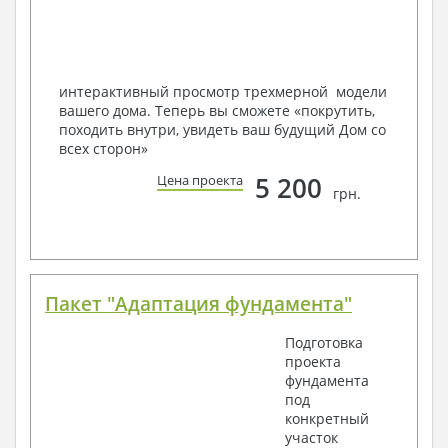
Мы можем вносить любые изменения в проект по
Вашему пожеланию и адаптировать его с учетом
конкретных геолого-топографических и климатических
условий, за дополнительную плату.
интерактивный просмотр трехмерной модели
вашего дома. Теперь вы сможете «покрутить,
Получить профессиональную консультацию у
походить внутри, увидеть ваш будущий Дом со
наших специалистов, Вы можете любым
всех сторон»
способом связи: закажите обратный звонок,
по viber, e-mail, телефон -
наши контакты
.
5 200
Цена проекта
грн.
Всегда рады Вам помочь!
Пакет "Адаптация фундамента"
Подготовка
проекта
фундамента
под
конкретный
участок