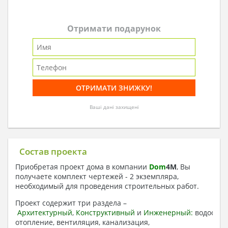
Отримати подарунок
Ваші дані захищені
Состав проекта
Приобретая проект дома в компании
Dom
4
M
, Вы
получаете комплект чертежей - 2 экземпляра,
необходимый для проведения строительных работ.
Проект содержит три раздела –
Архитектурный
,
Конструктивный
и
Инженерный:
водоснаб
отопление, вентиляция, канализация,