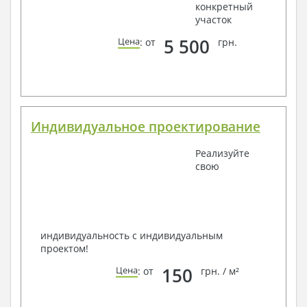
конкретный
участок
5 500
Цена
: от
грн.
Индивидуальное проектирование
Реализуйте
свою
индивидуальность с индивидуальным
проектом!
150
Цена
: от
грн. / м²