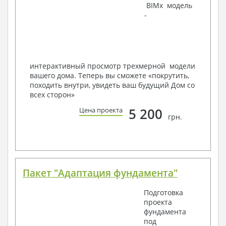
BIMx модель
Инженеров – всегда готовы воплотить Вашу мечту
-
в реальность!
Мы можем вносить любые изменения в проект по
Вашему пожеланию и адаптировать его с учетом
конкретных геолого-топографических и климатических
условий, за дополнительную плату.
интерактивный просмотр трехмерной модели
вашего дома. Теперь вы сможете «покрутить,
Получить профессиональную консультацию у
походить внутри, увидеть ваш будущий Дом со
наших специалистов, Вы можете любым
всех сторон»
способом связи: закажите обратный звонок,
по viber, e-mail, телефон -
наши контакты
.
5 200
Цена проекта
грн.
Всегда рады Вам помочь!
Пакет "Адаптация фундамента"
Подготовка
проекта
фундамента
под