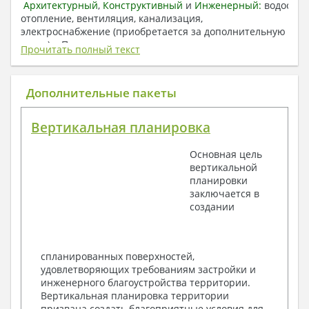
Архитектурный
,
Конструктивный
и
Инженерный:
водоснаб
отопление, вентиляция, канализация,
электроснабжение (приобретается за дополнительную
плату) + Пояснительная записка.
Прочитать полный текст
1. Архитектурный раздел:
Общие данные по проекту
Дополнительные пакеты
План координационных осей
Поэтажные кладочные планы
Вертикальная планировка
Поэтажные маркировочные планы с
экспликацией помещений
Основная цель
План кровли
вертикальной
Разрезы и состав конструкций
планировки
Фасады с ведомостью внешних отделок
заключается в
Элементы проемов – спецификация
создании
Ведомость перемычек – сечения и
спецификация
Экспликация полов
Объемы основных строительных материалов
спланированных поверхностей,
Архитектурные узлы в конструкциях
удовлетворяющих требованиям застройки и
2. Конструктивный раздел:
инженерного благоустройства территории.
Вертикальная планировка территории
Общие данные по проекту
призвана создать благоприятные условия для