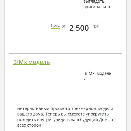
выглядеть
оригинально
Водоснабжение и канализация
Условные обозначения с общими данными
Поэтажная система водоснабжения и
2 500
Цена
от
грн.
канализации
Аксонометрическая схема водоснабжения и
канализации
Узлы и спецификация материалов
Отопление, вентиляция
BIMx модель
Условные обозначения с общими данными
Система вентиляции
Система отопления
BIMx модель
Аксонометрическая схема системы отопления
-
Тепловая схема
Спецификация материалов
Электротехнические решения:
Условные обозначения и общие данные
интерактивный просмотр трехмерной модели
Принципиальная схема ВРУ
вашего дома. Теперь вы сможете «покрутить,
План сетей освещения, план силовых сетей
походить внутри, увидеть ваш будущий Дом со
Схема системы уравнения потенциалов
всех сторон»
Схема повторного контура заземления