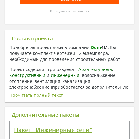
Ваши данные защищены
Состав проекта
Приобретая проект дома в компании
Dom
4
M
, Вы
получаете комплект чертежей - 2 экземпляра,
необходимый для проведения строительных работ
Проект содержит три раздела –
Архитектурный
,
Конструктивный
и
Инженерный:
водоснабжение,
отопление, вентиляция, канализация,
электроснабжение (приобретается за дополнительную
плату) + Пояснительная записка.
Прочитать полный текст
1. Архитектурный раздел:
Общие данные по проекту
Дополнительные пакеты
План координационных осей
Поэтажные кладочные планы
Пакет "Инженерные сети"
Поэтажные маркировочные планы с
экспликацией помещений