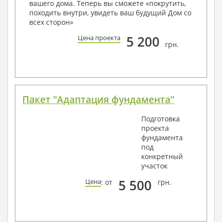
вашего дома. Теперь вы сможете «покрутить,
Получить профессиональную консультацию у
походить внутри, увидеть ваш будущий Дом со
наших специалистов, Вы можете любым
всех сторон»
способом связи: закажите обратный звонок,
по viber, e-mail, телефон -
наши контакты
.
5 200
Цена проекта
грн.
Всегда рады Вам помочь!
Пакет "Адаптация фундамента"
Подготовка
проекта
фундамента
под
конкретный
участок
5 500
Цена
: от
грн.