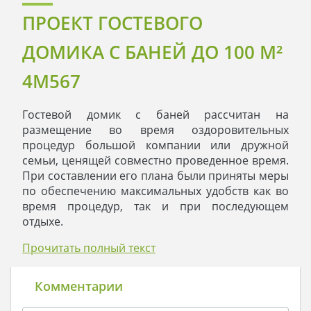
ПРОЕКТ ГОСТЕВОГО
ДОМИКА С БАНЕЙ ДО 100 M²
4M567
Гостевой домик с баней рассчитан на
размещение во время оздоровительных
процедур большой компании или дружной
семьи, ценящей совместно проведенное время.
При составлении его плана были приняты меры
по обеспечению максимальных удобств как во
время процедур, так и при последующем
отдыхе.
Для оформления экстерьера здания
Прочитать полный текст
использованы два цвета: белоснежные стены и
оттеняющая их, подчеркивающая чистоту
строения натуральная древесина. Полученное
Комментарии
сооружение гармонично окружающей