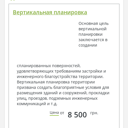
План координационных осей
Поэтажные кладочные планы
Вертикальная планировка
Поэтажные маркировочные планы с
экспликацией помещений
Основная цель
План кровли
вертикальной
Разрезы и состав конструкций
планировки
Фасады с ведомостью внешних отделок
заключается в
Элементы проемов – спецификация
создании
Ведомость перемычек – сечения и
спецификация
Экспликация полов
Объемы основных строительных материалов
спланированных поверхностей,
Архитектурные узлы в конструкциях
удовлетворяющих требованиям застройки и
2. Конструктивный раздел:
инженерного благоустройства территории.
Вертикальная планировка территории
Общие данные по проекту
призвана создать благоприятные условия для
Схемы расположения и расчеты фундаментов
размещения зданий и сооружений, прокладки
Элементы каркаса – схемы расположения
улиц, проездов, подземных инженерных
Схема расположения перекрытий
коммуникаций и т.д.
Опоры перекрытия на стены или Узлы
армирования
8 500
Цена
от
грн.
Элементы кровли – схемы расположения
Чертежи отдельных элементов, узлы
крепления, сечения