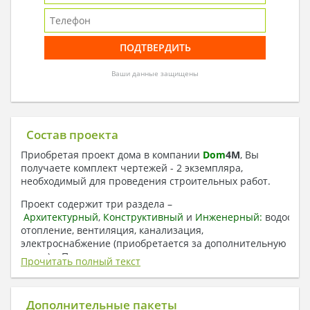
Ваши данные защищены
Состав проекта
Приобретая проект дома в компании
Dom
4
M
, Вы
получаете комплект чертежей - 2 экземпляра,
необходимый для проведения строительных работ.
Проект содержит три раздела –
Архитектурный
,
Конструктивный
и
Инженерный:
водоснаб
отопление, вентиляция, канализация,
электроснабжение (приобретается за дополнительную
плату) + Пояснительная записка.
Прочитать полный текст
1. Архитектурный раздел:
Общие данные по проекту
Дополнительные пакеты