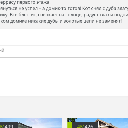
террасу первого этажа.
нуться не успел – а домик-то готов! Кот снял с дуба зла
ку! Все блестит, сверкает на солнце, радует глаз и подн
 таком домике никакие дубы и золотые цепи не заменят!
4M
499
4M
426