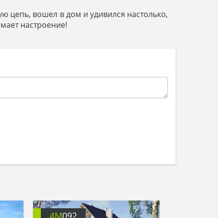
тую цепь, вошел в дом и удивился настолько,
имает настроение!
4M
092