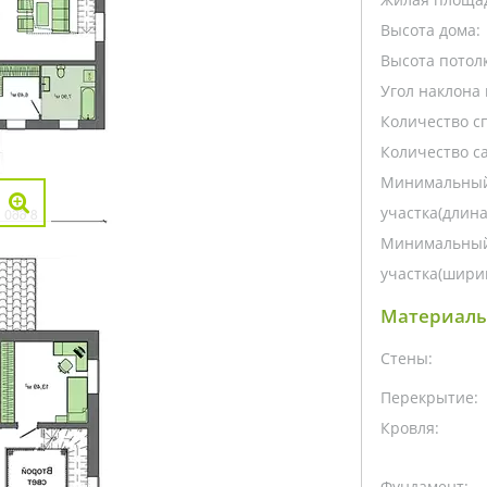
Высота дома:
Высота потолк
Угол наклона 
Количество с
Количество са
Минимальный
участка(длина
Минимальный
участка(ширин
Материалы
Стены:
Перекрытие:
Кровля:
Фундамент: