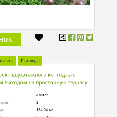
ОНОК
пакеты
Партнеры
ект двухэтажного коттеджа с
м выходом на просторную террасу
4M822
тажей:
2
2
дь:
164.04 м
2
дь:
67.86 м