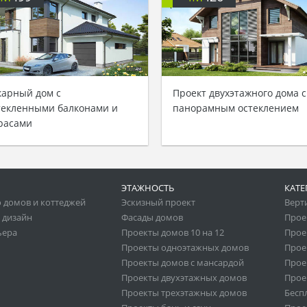
арный дом с
Проект двухэтажного дома с
текленными балконами и
панорамным остеклением
расами
ЭТАЖНОСТЬ
КАТЕ
 домов и коттеджей
Эскизный проект
Верт
 дизайн
Фасады домов
Прое
ьера
Проекты домов 10 на 12
Прое
Проекты одноэтажных домов
Прое
Проекты домов с мансардой
Прое
Проекты двухэтажных домов
Прое
Проекты трехэтажных домов
Бесп