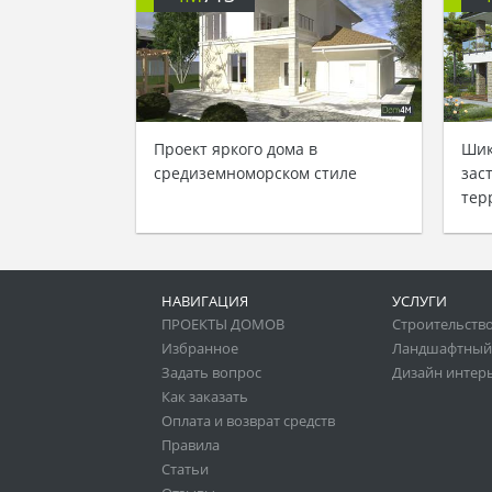
Проект яркого дома в
Шик
средиземноморском стиле
зас
тер
НАВИГАЦИЯ
УСЛУГИ
ПРОЕКТЫ ДОМОВ
Строительство
Избранное
Ландшафтный
Задать вопрос
Дизайн интер
Как заказать
Оплата и возврат средств
Правила
Статьи