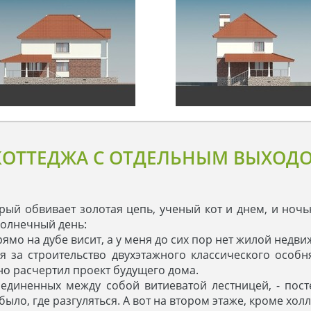
КОТТЕДЖА С ОТДЕЛЬНЫМ ВЫХОД
орый обвивает золотая цепь, ученый кот и днем, и ноч
солнечный день:
рямо на дубе висит, а у меня до сих пор нет жилой недв
я за строительство двухэтажного классического особня
но расчертил проект будущего дома.
оединенных между собой витиеватой лестницей, - пост
было, где разгуляться. А вот на втором этаже, кроме хол