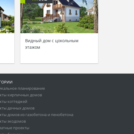
Видный дом с цокольным
этажом
ГОРИИ
икальное планирование
кты кирпичных домов
кты коттеджей
кты дачных домов
кты домов из газобетона и пенобетона
кты экодомов
латные проекты