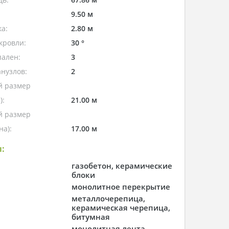
9.50 м
а:
2.80 м
кровли:
30 °
пален:
3
нузлов:
2
 размер
):
21.00 м
 размер
а):
17.00 м
:
газобетон, керамические
блоки
монолитное перекрытие
металлочерепица,
керамическая черепица,
битумная
монолитная лента