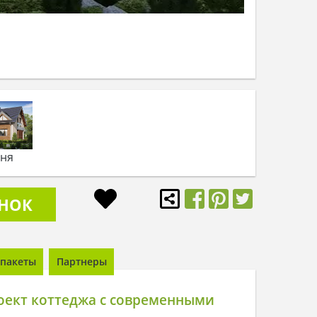
ьня
ОНОК
пакеты
Партнеры
оект коттеджа с современными