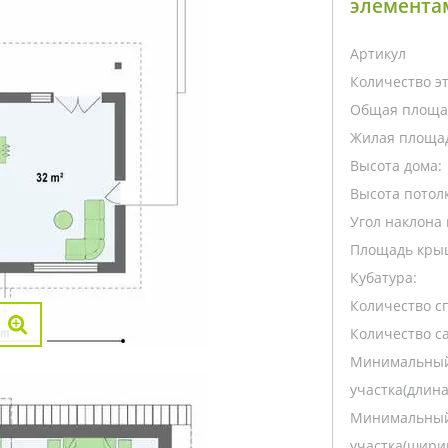
элемента
Артикул
Количество э
Общая площа
Жилая площа
Высота дома:
Высота потолк
Угол наклона 
Площадь кры
Кубатура:
Количество с
Количество са
Минимальный
участка(длина
Минимальный
участка(ширин