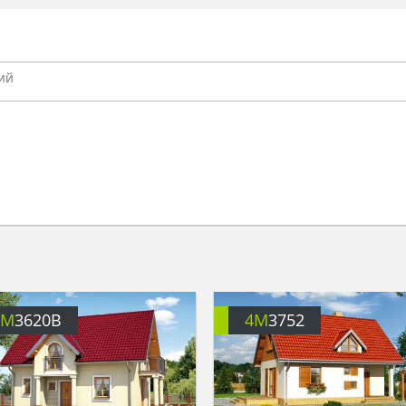
4M
3620B
4M
3752