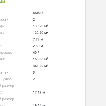
ми
4M518
тажей:
2
2
дь:
139.20 м
2
дь:
122.90 м
7.78 м
а:
2.80 м
кровли:
40 °
2
ши:
165.00 м
3
341.20 м
пален:
3
нузлов:
2
 размер
):
17.12 м
 размер
а):
19.24 м