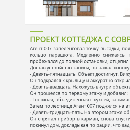
ПРОЕКТ КОТТЕДЖА С СО
Агент 007 запеленговал точку высадки, по
кольцо парашюта. Медленно снижаясь, 
пробежался до полной остановки, отцепил
Достав устройство записи, он нажал кнопку 
- Девять-пятнадцать. Объект достигнут. В
Он подкрался к крыльцу и аккуратно открыл
- Девять-двадцать. Нахожусь внутри объек
Он прошелся по первому этажу и добавил:
- Гостиная, объединенная с кухней, занима
Затем по лестнице Агент 007 поднялся на в
- Девять-тридцать-пять. На втором этаже 
Он спрятал прибор в карман, снова спусти
покинул дом, докладывая по рации, что за