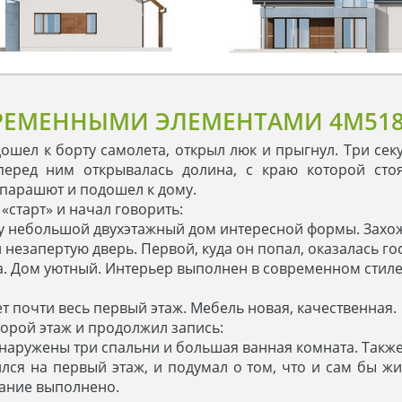
ВРЕМЕННЫМИ ЭЛЕМЕНТАМИ 4M51
дошел к борту самолета, открыл люк и прыгнул. Три сек
перед ним открывалась долина, с краю которой стоя
 парашют и подошел к дому.
«старт» и начал говорить:
ижу небольшой двухэтажный дом интересной формы. Захож
 незапертую дверь. Первой, куда он попал, оказалась го
та. Дом уютный. Интерьер выполнен в современном стиле
ет почти весь первый этаж. Мебель новая, качественная.
торой этаж и продолжил запись:
обнаружены три спальни и большая ванная комната. Такж
лся на первый этаж, и подумал о том, что и сам бы ж
дание выполнено.