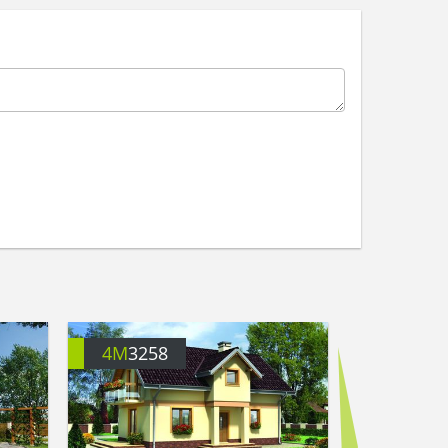
4M
3258
4M
3493