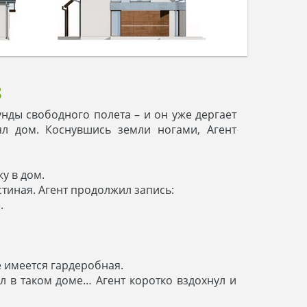
8
унды свободного полета – и он уже дергает
л дом. Коснувшись земли ногами, Агент
у в дом.
стиная. Агент продолжил запись:
.
е имеется гардеробная.
ил в таком доме… Агент коротко вздохнул и