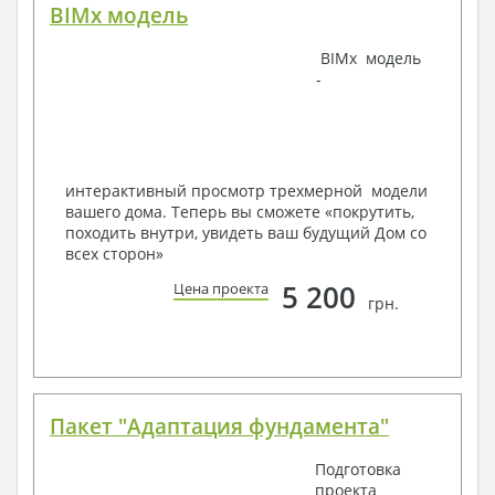
BIMx модель
Наша команда Архитекторов, Конструкторов и
BIMx модель
Инженеров – всегда готовы воплотить Вашу мечту
-
в реальность!
Мы можем вносить любые изменения в проект по
Вашему пожеланию и адаптировать его с учетом
конкретных геолого-топографических и климатических
условий, за дополнительную плату.
интерактивный просмотр трехмерной модели
вашего дома. Теперь вы сможете «покрутить,
Получить профессиональную консультацию у
походить внутри, увидеть ваш будущий Дом со
наших специалистов, Вы можете любым
всех сторон»
способом связи: закажите обратный звонок,
по viber, e-mail, телефон -
наши контакты
.
5 200
Цена проекта
грн.
Всегда рады Вам помочь!
Пакет "Адаптация фундамента"
Подготовка
проекта