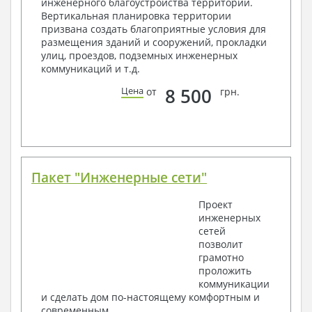
инженерного благоустройства территории.
Вертикальная планировка территории
Общие данные по проекту
призвана создать благоприятные условия для
Схемы расположения и расчеты фундаментов
размещения зданий и сооружений, прокладки
Элементы каркаса – схемы расположения
улиц, проездов, подземных инженерных
Схема расположения перекрытий
коммуникаций и т.д.
Опоры перекрытия на стены или Узлы
армирования
8 500
Цена
от
грн.
Элементы кровли – схемы расположения
Чертежи отдельных элементов, узлы
крепления, сечения
Ведомости расхода стали и бетона
3. Инженерный раздел (приобретается по желанию
за дополнительную плату):
Пакет "Инженерные сети"
Водоснабжение и канализация
Проект
инженерных
Условные обозначения с общими данными
сетей
Поэтажная система водоснабжения и
позволит
канализации
грамотно
Аксонометрическая схема водоснабжения и
проложить
канализации
коммуникации
Узлы и спецификация материалов
и сделать дом по-настоящему комфортным и
Отопление, вентиляция
современным.