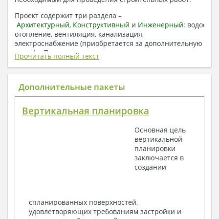
Проект содержит три раздела –
Архитектурный
,
Конструктивный
и
Инженерный:
водоснаб
отопление, вентиляция, канализация,
электроснабжение (приобретается за дополнительную
плату) + Пояснительная записка.
Прочитать полный текст
1. Архитектурный раздел:
Общие данные по проекту
Дополнительные пакеты
План координационных осей
Поэтажные кладочные планы
Вертикальная планировка
Поэтажные маркировочные планы с
экспликацией помещений
Основная цель
План кровли
вертикальной
Разрезы и состав конструкций
планировки
Фасады с ведомостью внешних отделок
заключается в
Элементы проемов – спецификация
создании
Ведомость перемычек – сечения и
спецификация
Экспликация полов
Объемы основных строительных материалов
спланированных поверхностей,
Архитектурные узлы в конструкциях
удовлетворяющих требованиям застройки и
2. Конструктивный раздел: