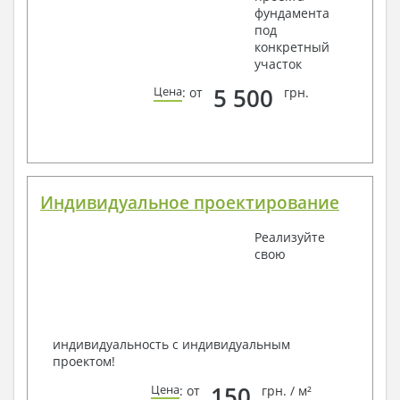
фундамента
под
конкретный
участок
5 500
Цена
: от
грн.
Индивидуальное проектирование
Реализуйте
свою
индивидуальность с индивидуальным
проектом!
150
Цена
: от
грн. / м²