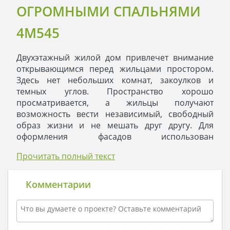
ОГРОМНЫМИ СПАЛЬНЯМИ
4M545
Двухэтажный жилой дом привлечет внимание
открывающимся перед жильцами простором.
Здесь нет небольших комнат, закоулков и
темных углов. Пространство хорошо
просматривается, а жильцы получают
возможность вести независимый, свободный
образ жизни и не мешать друг другу. Для
оформления фасадов использован
современный стиль, в приоритете простота и
Прочитать полный текст
отсутствие вычурности. Внешне коттедж
представляет несколько кубов,
нагроможденных друг на друга и смещенных по
Комментарии
особым законам. Белоснежные участки стен
подчеркивают красоту каменного кирпичного
декора, использованного для украшения.
Внутреннее пространство включает все