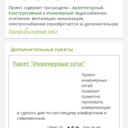
Проект содержит три раздела –
Архитектурный
,
Конструктивный
и
Инженерный:
водоснабжение,
отопление, вентиляция, канализация,
электроснабжение (приобретается за дополнительную
плату) + Пояснительная записка.
Прочитать полный текст
1. Архитектурный раздел:
Общие данные по проекту
Дополнительные пакеты
План координационных осей
Поэтажные кладочные планы
Пакет "Инженерные сети"
Поэтажные маркировочные планы с
экспликацией помещений
Проект
План кровли
инженерных
Разрезы и состав конструкций
сетей
Фасады с ведомостью внешних отделок
позволит
Элементы проемов – спецификация
грамотно
Ведомость перемычек – сечения и
проложить
спецификация
коммуникации
Экспликация полов
и сделать дом по-настоящему комфортным и
Объемы основных строительных материалов
современным.
Архитектурные узлы в конструкциях
2. Конструктивный раздел:
Цена
: от
грн за м²