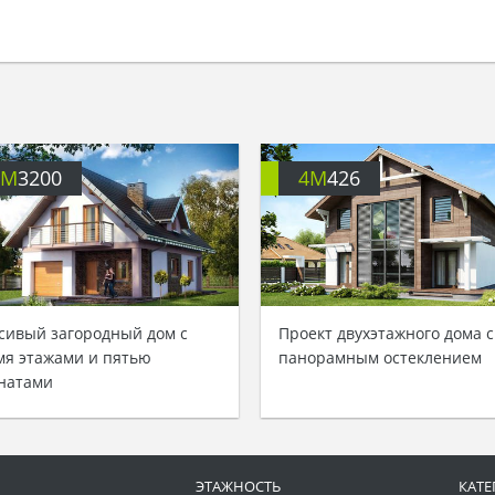
4M
3200
4M
426
сивый загородный дом с
Проект двухэтажного дома с
мя этажами и пятью
панорамным остеклением
натами
ЭТАЖНОСТЬ
КАТЕ