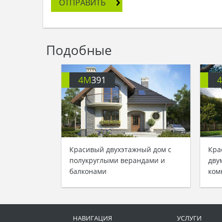
ОТПРАВИТЬ
Подобные
4M
391
Красивый двухэтажный дом с
Кра
полукруглыми верандами и
дву
балконами
ком
НАВИГАЦИЯ
УСЛУГИ