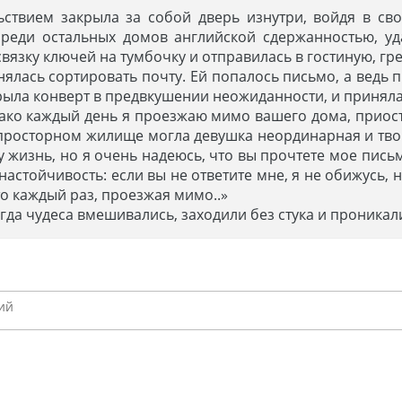
ьствием закрыла за собой дверь изнутри, войдя в с
 среди остальных домов английской сдержанностью, у
связку ключей на тумбочку и отправилась в гостиную, гре
нялась сортировать почту. Ей попалось письмо, а ведь п
крыла конверт в предвкушении неожиданности, и приняла
днако каждый день я проезжаю мимо вашего дома, прио
и просторном жилище могла девушка неординарная и тво
у жизнь, но я очень надеюсь, что вы прочтете мое письм
настойчивость: если вы не ответите мне, я не обижусь,
то каждый раз, проезжая мимо..»
гда чудеса вмешивались, заходили без стука и проникал