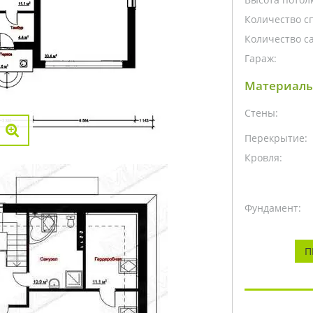
Количество с
Количество са
Гараж:
Материалы
Стены:
Перекрытие:
Кровля:
Фундамент:
П