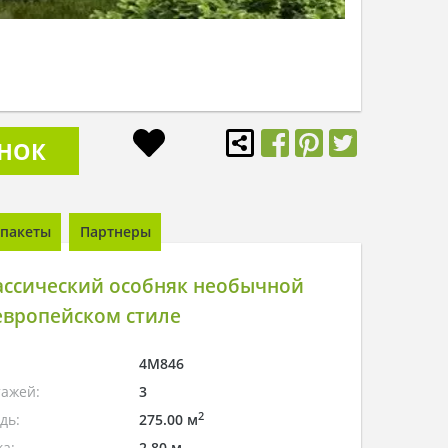
ОНОК
пакеты
Партнеры
ассический особняк необычной
европейском стиле
4M846
тажей:
3
2
дь:
275.00 м
а:
2.80 м