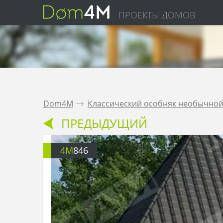
ПРОЕКТЫ ДОМОВ
Dom4M
.
Классический особняк необычной
ПРЕДЫДУЩИЙ
4M
846