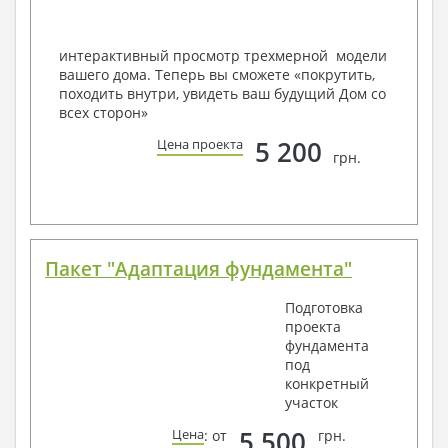
Вашему пожеланию и адаптировать его с учетом
конкретных геолого-топографических и климатических
условий, за дополнительную плату.
интерактивный просмотр трехмерной модели
вашего дома. Теперь вы сможете «покрутить,
Получить профессиональную консультацию у
походить внутри, увидеть ваш будущий Дом со
наших специалистов, Вы можете любым
всех сторон»
способом связи: закажите обратный звонок,
по viber, e-mail, телефон -
наши контакты
.
5 200
Цена проекта
грн.
Всегда рады Вам помочь!
Пакет "Адаптация фундамента"
Подготовка
проекта
фундамента
под
конкретный
участок
5 500
Цена
: от
грн.