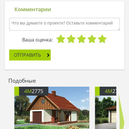
представить не сложно. Гораздо сложнее
представить гараж, в который захотят ходить не
Комментарии
только мужчины, но и женщины. А такой
существует. Гараж 4M2754 именно такой. Он
надежная защита для семейного автомобиля и,
вместе с тем, замечательная беседка. Нет,
больше чем беседка, ведь здесь еще и камин
Ваша оценка:
есть, и мангал можно поставить. В такой беседке
можно в любую погоду отдыхать. Крыша
ОТПРАВИТЬ
защитит и от дождя, и от солнца.
Подобные
4M
2775
4M
2751