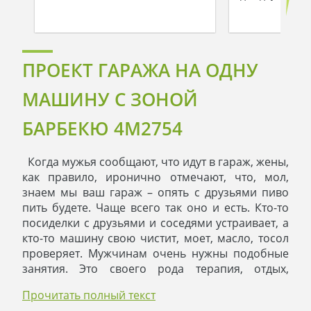
ПРОЕКТ ГАРАЖА НА ОДНУ
МАШИНУ С ЗОНОЙ
БАРБЕКЮ 4M2754
Когда мужья сообщают, что идут в гараж, жены,
как правило, иронично отмечают, что, мол,
знаем мы ваш гараж – опять с друзьями пиво
пить будете. Чаще всего так оно и есть. Кто-то
посиделки с друзьями и соседями устраивает, а
кто-то машину свою чистит, моет, масло, тосол
проверяет. Мужчинам очень нужны подобные
занятия. Это своего рода терапия, отдых,
возможность подумать обо всем на свете. Гараж
Прочитать полный текст
– это исключительно мужская территория. Это