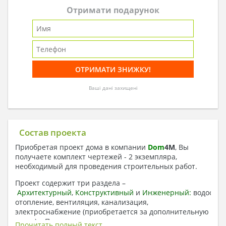
Отримати подарунок
Ваші дані захищені
Состав проекта
Приобретая проект дома в компании
Dom
4
M
, Вы
получаете комплект чертежей - 2 экземпляра,
необходимый для проведения строительных работ.
Проект содержит три раздела –
Архитектурный
,
Конструктивный
и
Инженерный:
водоснаб
отопление, вентиляция, канализация,
электроснабжение (приобретается за дополнительную
плату) + Пояснительная записка.
Прочитать полный текст