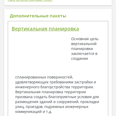
1. Архитектурный раздел:
Общие данные по проекту
Дополнительные пакеты
План координационных осей
Поэтажные кладочные планы
Вертикальная планировка
Поэтажные маркировочные планы с
экспликацией помещений
Основная цель
План кровли
вертикальной
Разрезы и состав конструкций
планировки
Фасады с ведомостью внешних отделок
заключается в
Элементы проемов – спецификация
создании
Ведомость перемычек – сечения и
спецификация
Экспликация полов
Объемы основных строительных материалов
спланированных поверхностей,
Архитектурные узлы в конструкциях
удовлетворяющих требованиям застройки и
2. Конструктивный раздел:
инженерного благоустройства территории.
Вертикальная планировка территории
Общие данные по проекту
призвана создать благоприятные условия для
Схемы расположения и расчеты фундаментов
размещения зданий и сооружений, прокладки
Элементы каркаса – схемы расположения
улиц, проездов, подземных инженерных
Схема расположения перекрытий
коммуникаций и т.д.
Опоры перекрытия на стены или Узлы