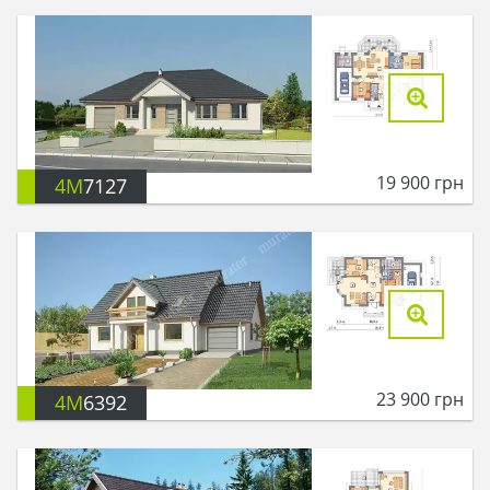
19 900
грн
4M
7127
23 900
грн
4M
6392