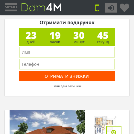
Отримати подарунок
23
19
30
44
дней
часов
минут
секунд
Ваші дані захищені