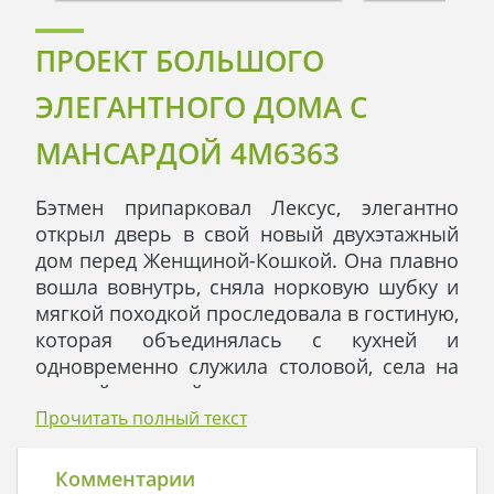
ПРОЕКТ БОЛЬШОГО
ЭЛЕГАНТНОГО ДОМА С
МАНСАРДОЙ 4M6363
Бэтмен припарковал Лексус, элегантно
открыл дверь в свой новый двухэтажный
дом перед Женщиной-Кошкой. Она плавно
вошла вовнутрь, сняла норковую шубку и
мягкой походкой проследовала в гостиную,
которая объединялась с кухней и
одновременно служила столовой, села на
черный кожаный диван и сказала:
- Бэтмен, у тебя восхитительный дом!
Прочитать полный текст
Столько простора, воздуха, света и тепла.
Доверься моему вкусу: жилище вышло что
Комментарии