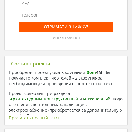
Ваші дані захищені
Состав проекта
Приобретая проект дома в компании
Dom
4
M
, Вы
получаете комплект чертежей - 2 экземпляра,
необходимый для проведения строительных работ.
Проект содержит три раздела –
Архитектурный
,
Конструктивный
и
Инженерный:
водоснаб
отопление, вентиляция, канализация,
электроснабжение (приобретается за дополнительную
плату) + Пояснительная записка.
Прочитать полный текст
1. Архитектурный раздел: