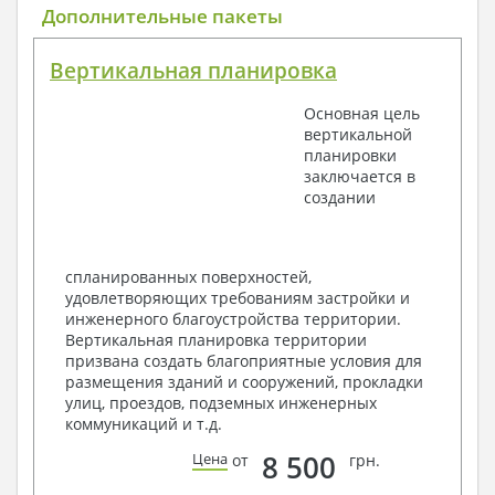
Общие данные по проекту
Дополнительные пакеты
План координационных осей
Поэтажные кладочные планы
Вертикальная планировка
Поэтажные маркировочные планы с
экспликацией помещений
Основная цель
План кровли
вертикальной
Разрезы и состав конструкций
планировки
Фасады с ведомостью внешних отделок
заключается в
Элементы проемов – спецификация
создании
Ведомость перемычек – сечения и
спецификация
Экспликация полов
Объемы основных строительных материалов
спланированных поверхностей,
Архитектурные узлы в конструкциях
удовлетворяющих требованиям застройки и
2. Конструктивный раздел:
инженерного благоустройства территории.
Вертикальная планировка территории
Общие данные по проекту
призвана создать благоприятные условия для
Схемы расположения и расчеты фундаментов
размещения зданий и сооружений, прокладки
Элементы каркаса – схемы расположения
улиц, проездов, подземных инженерных
Схема расположения перекрытий
коммуникаций и т.д.
Опоры перекрытия на стены или Узлы
армирования
8 500
Цена
от
грн.
Элементы кровли – схемы расположения