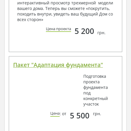
условий, за дополнительную плату.
интерактивный просмотр трехмерной модели
вашего дома. Теперь вы сможете «покрутить,
Получить профессиональную консультацию у
походить внутри, увидеть ваш будущий Дом со
наших специалистов, Вы можете любым
всех сторон»
способом связи: закажите обратный звонок,
по viber, e-mail, телефон -
наши контакты
.
5 200
Цена проекта
грн.
Всегда рады Вам помочь!
Пакет "Адаптация фундамента"
Подготовка
проекта
фундамента
под
конкретный
участок
5 500
Цена
: от
грн.