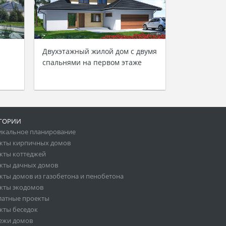
Двухэтажный жилой дом с двумя
спальнями на первом этаже
ГОРИИ
икальное планирование
кты кирпичных домов
кты коттеджей
кты дачных домов
кты домов из газобетона и пенобетона
кты экодомов
латные проекты
кты беседок
ежи домов