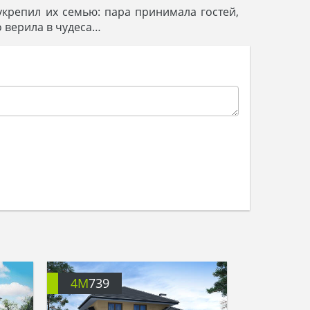
укрепил их семью: пара принимала гостей,
о верила в чудеса…
4M
739