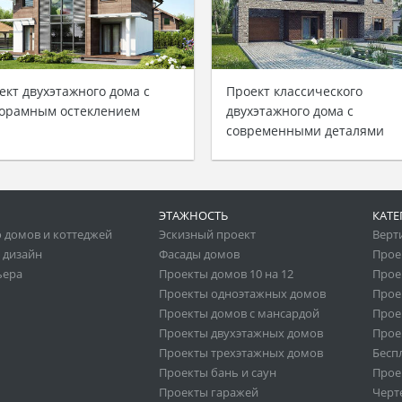
ект двухэтажного дома с
Проект классического
орамным остеклением
двухэтажного дома с
современными деталями
ЭТАЖНОСТЬ
КАТЕ
 домов и коттеджей
Эскизный проект
Верт
 дизайн
Фасады домов
Прое
ьера
Проекты домов 10 на 12
Прое
Проекты одноэтажных домов
Прое
Проекты домов с мансардой
Прое
Проекты двухэтажных домов
Прое
Проекты трехэтажных домов
Бесп
Проекты бань и саун
Прое
Проекты гаражей
Черт