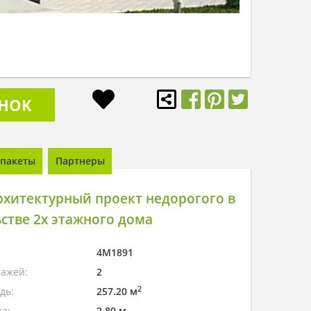
ОНОК
пакеты
Партнеры
хитектурный проект недорогого в
стве 2х этажного дома
4M1891
тажей:
2
2
дь:
257.20 м
а:
2.80 м