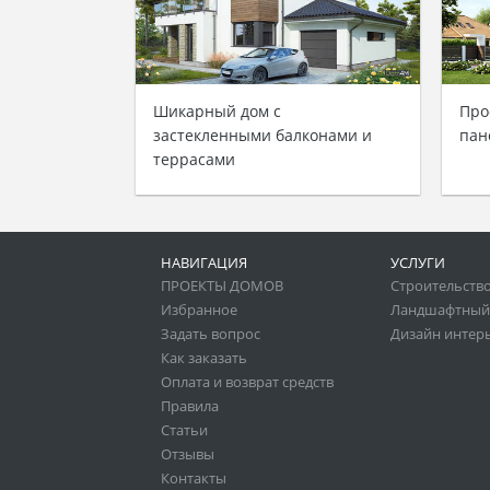
Шикарный дом с
Про
застекленными балконами и
пан
террасами
НАВИГАЦИЯ
УСЛУГИ
ПРОЕКТЫ ДОМОВ
Строительство
Избранное
Ландшафтный
Задать вопрос
Дизайн интер
Как заказать
Оплата и возврат средств
Правила
Статьи
Отзывы
Контакты