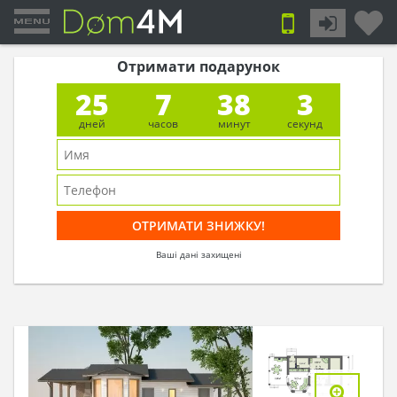
Отримати подарунок
25
7
38
2
дней
часов
минут
секунд
Ваші дані захищені