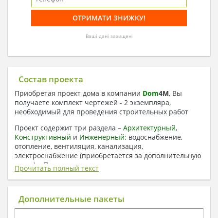
Ваші дані захищені
Состав проекта
Приобретая проект дома в компании
Dom
4
M
, Вы
получаете комплект чертежей - 2 экземпляра,
необходимый для проведения строительных работ
Проект содержит три раздела –
Архитектурный
,
Конструктивный
и
Инженерный:
водоснабжение,
отопление, вентиляция, канализация,
электроснабжение (приобретается за дополнительную
плату) + Пояснительная записка.
Прочитать полный текст
1. Архитектурный раздел:
Общие данные по проекту
Дополнительные пакеты
План координационных осей
Поэтажные кладочные планы