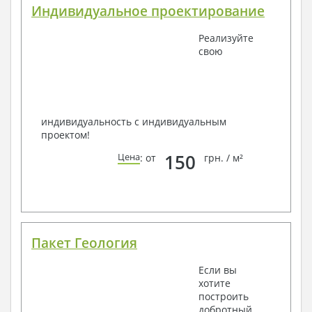
Индивидуальное проектирование
способом связи: закажите обратный звонок, по
viber
, e-mail, телефон -
наши контакты
.
Реализуйте
Всегда рады Вам помочь!
свою
индивидуальность с индивидуальным
проектом!
150
Цена
: от
грн. / м²
Пакет Геология
Если вы
хотите
построить
добротный