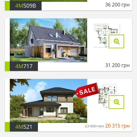
36 200
грн
4M
509B
31 200
грн
4M
717
20 315
грн
4M
521
23 900
грн