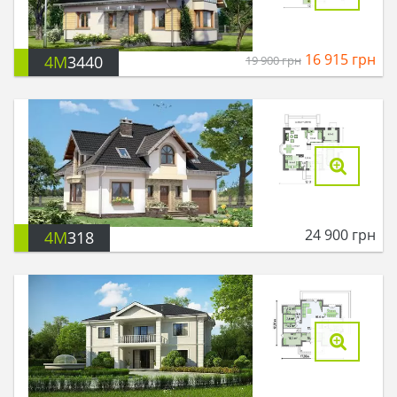
16 915
грн
4M
3440
19 900
грн
24 900
грн
4M
318