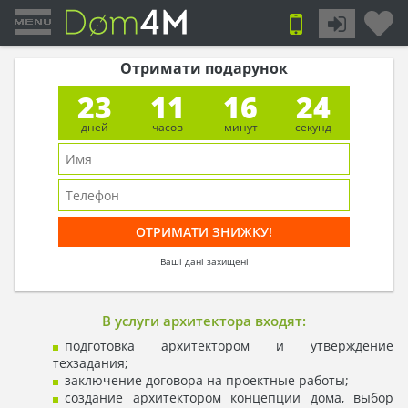
Отримати подарунок
23
11
16
23
дней
часов
минут
секунд
Ваші дані захищені
В услуги архитектора входят:
подготовка архитектором и утверждение
техзадания;
заключение договора на проектные работы;
создание архитектором концепции дома, выбор