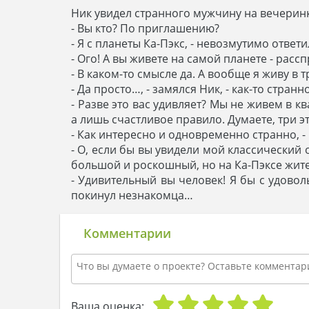
Ник увидел странного мужчину на вечеринке
- Вы кто? По приглашению?
- Я с планеты Ка-Пэкс, - невозмутимо ответ
- Ого! А вы живете на самой планете - расс
- В каком-то смысле да. А вообще я живу в 
- Да просто…, - замялся Ник, - как-то стра
- Разве это вас удивляет? Мы не живем в 
а лишь счастливое правило. Думаете, три э
- Как интересно и одновременно странно, -
- О, если бы вы увидели мой классический
большой и роскошный, но на Ка-Пэксе жител
- Удивительный вы человек! Я бы с удовол
покинул незнакомца…
Комментарии
Ваша оценка: