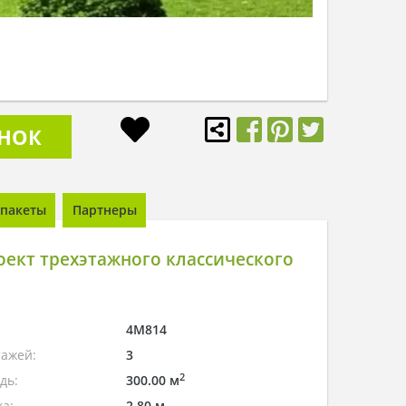
ОНОК
пакеты
Партнеры
ект трехэтажного классического
4M814
тажей:
3
2
дь:
300.00 м
а:
2.80 м