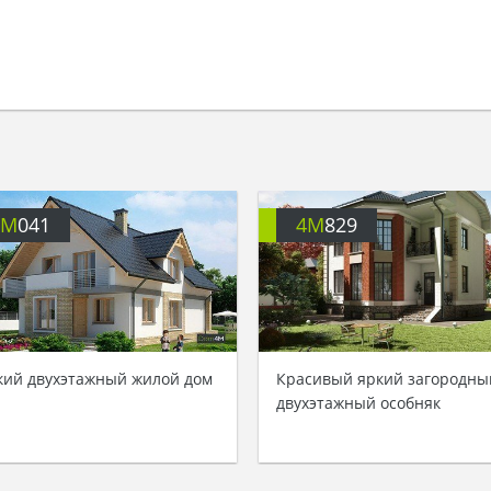
4M
041
4M
829
кий двухэтажный жилой дом
Красивый яркий загородны
двухэтажный особняк