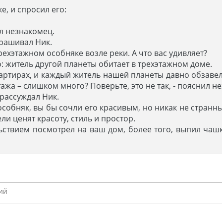
, и спросил его:
ил незнакомец.
прашивал Ник.
трехэтажном особняке возле реки. А что вас удивляет?
нно: житель другой планеты обитает в трехэтажном доме.
квартирах, и каждый житель нашей планеты давно обзаве
тажа – слишком много? Поверьте, это не так, - пояснил н
 рассуждал Ник.
 особняк, вы бы сочли его красивым, но никак не стра
и ценят красоту, стиль и простор.
ьствием посмотрел на ваш дом, более того, выпил чашк