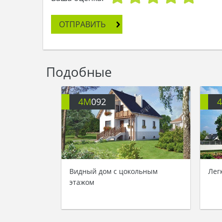
ОТПРАВИТЬ
Подобные
4M
092
Видный дом с цокольным
Лег
этажом