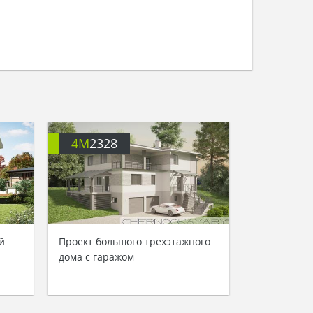
4M
2328
й
Проект большого трехэтажного
дома с гаражом