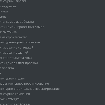
тектурный проект
мендуемые
иница
зины
кты домов из арболита
кты комбинированных домов
ги сметчика
а на строительство
тектурное проектирование
ктирование коттеджей
ктирование зданий
ет строительства дома
кты домов с планировкой
а проекта
я
тектурная студия
ное инженерное проектирование
тектурно-строительное проектирование
тектурная компания
ежи коттеджей
ты домов до 60 кв.м.