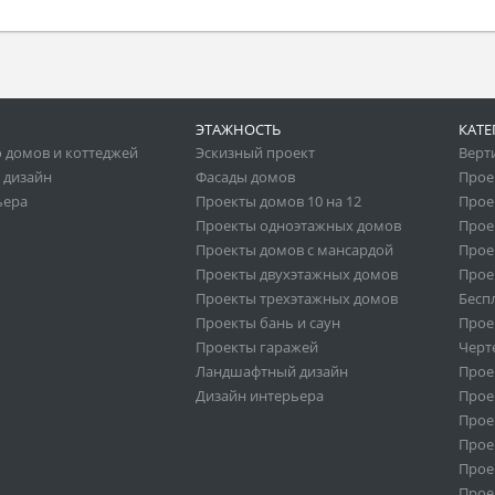
ЭТАЖНОСТЬ
КАТЕ
 домов и коттеджей
Эскизный проект
Верт
 дизайн
Фасады домов
Прое
ьера
Проекты домов 10 на 12
Прое
Проекты одноэтажных домов
Прое
Проекты домов с мансардой
Прое
Проекты двухэтажных домов
Прое
Проекты трехэтажных домов
Бесп
Проекты бань и саун
Прое
Проекты гаражей
Черт
Ландшафтный дизайн
Прое
Дизайн интерьера
Прое
Прое
Прое
Прое
Прое