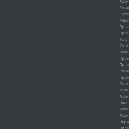
Архи
Реко
Гост
Мага
Прое
Прое
Услу
Смет
Архи
Прое
Прое
Расч
Прое
Смет
Акци
Архи
Част
Архи
Архи
Черт
Проек