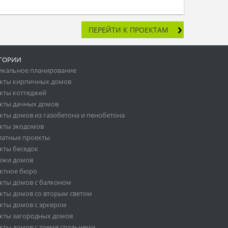
ПЕРЕЙТИ К ПРОЕКТАМ
ГОРИИ
икальное планирование
кты кирпичных домов
кты коттеджей
кты дачных домов
кты домов из газобетона и пенобетона
кты экодомов
латные проекты
кты беседок
ежи домов
ктное бюро
кты домов с балконом
кты домов со вторым светом
кты домов с эркером
кты загородных домов
кты домов с тремя спальнями