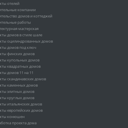
кты отелей
ительные компании
ительство домов и коттеджей
ительные работы
тектурная мастерская
кты домов в стиле шале
кты оцилиндрованных домов
кты домов под ключ
кты финских домов
кты купольных домов
кты квадратных домов
кты домов 11 на 11
кты скандинавских домов
кты каменных домов
кты элитных домов
кты круглых домов
кты итальянских домов
кты европейских домов
кты конюшен
аботка проекта дома