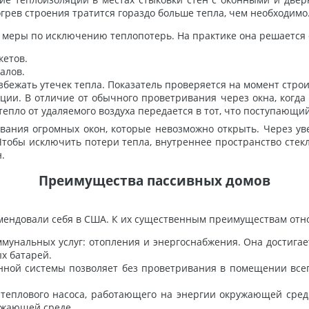
богрев строения тратится гораздо больше тепла, чем необходимо
ь меры по исключению теплопотерь. На практике она решаетс
кетов.
алов.
збежать утечек тепла. Показатель проверяется на момент стро
ии. В отличие от обычного проветривания через окна, когда 
епло от удаляемого воздуха передается в тот, что поступающий
зования огромных окон, которые невозможно открыть. Через у
Чтобы исключить потери тепла, внутреннее пространство стек
.
Преимущества пассивных домов
мендовали себя в США. К их существенным преимуществам отн
мунальных услуг: отопления и энергоснабжения. Она достигае
х батарей.
ной системы позволяет без проветривания в помещении всег
 теплового насоса, работающего на энергии окружающей сред
ружающей среде.