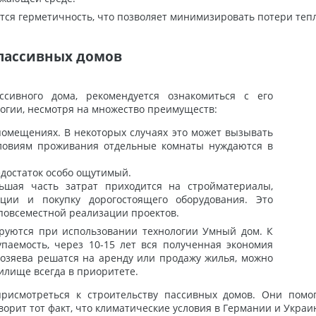
ся герметичность, что позволяет минимизировать потери теп
пассивных домов
сивного дома, рекомендуется ознакомиться с его
логии, несмотря на множество преимуществ:
омещениях. В некоторых случаях это может вызывать
словиям проживания отдельные комнаты нуждаются в
едостаток особо ощутимый.
льшая часть затрат приходится на стройматериалы,
ции и покупку дорогостоящего оборудования. Это
повсеместной реализации проектов.
руются при использовании технологии Умный дом. К
паемость, через 10-15 лет вся полученная экономия
 хозяева решатся на аренду или продажу жилья, можно
илище всегда в приоритете.
рисмотреться к строительству пассивных домов. Они помо
ворит тот факт, что климатические условия в Германии и Укра