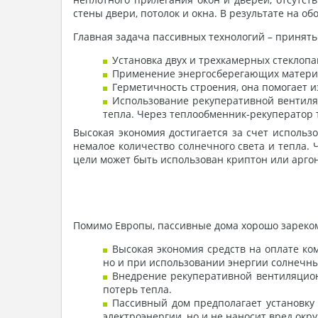
стены двери, потолок и окна. В результате на о
Главная задача пассивных технологий – принят
Установка двух и трехкамерных стеклопа
Применение энергосберегающих матери
Герметичность строения, она помогает и
Использование рекуперативной вентиляц
тепла. Через теплообменник-рекуператор т
Высокая экономия достигается за счет исполь
немалое количество солнечного света и тепла. 
цели может быть использован криптон или аргон
Помимо Европы, пассивные дома хорошо зареко
Высокая экономия средств на оплате ком
но и при использовании энергии солнечны
Внедрение рекуперативной вентиляцион
потерь тепла.
Пассивный дом предполагает установку
электроэнергии, но и не наносит вред ок