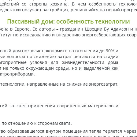
 действий со стороны хозяина. В чем особенность техноло
едостатки получает застройщик, решившийся на новый прогре
Пассивный дом: особенность технологии
ена в Европе. Ее авторы – гражданин Швеции Бу Адамсон и н
титут по исследованию и внедрению энергосберегающих соврем
вный дом позволяет экономить на отоплении до 90% и
ные вопросы по снижению затрат решаются на стадии
агоприятные условия для жизнедеятельности дома
и не только окружающей среды, но и выделяемой как
ктроприборами.
 технологии, направленные на снижение энергозатрат,
гий за счет применения современных материалов и
по отношению к сторонам света.
во образовавшегося внутри помещения тепла теряется через
вие теплоизоляции в местах стыковки стен с оконными и две