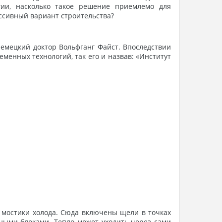
гии, насколько такое решение приемлемо для
ссивный вариант строительства?
емецкий доктор Вольфганг Файст. Впоследствии
енных технологий, так его и назвав: «Институт
 мостики холода. Сюда включены щели в точках
рными блоками. Тепло может уходить через сами