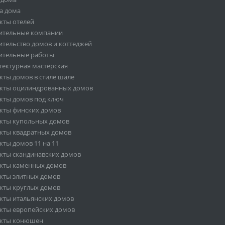
а дома
кты отелей
ительные компании
ительство домов и коттеджей
ительные работы
тектурная мастерская
кты домов в стиле шале
кты оцилиндрованных домов
кты домов под ключ
кты финских домов
кты купольных домов
кты квадратных домов
кты домов 11 на 11
кты скандинавских домов
кты каменных домов
кты элитных домов
кты круглых домов
кты итальянских домов
кты европейских домов
кты конюшен