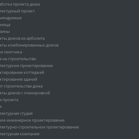
аботка проекта дома
тектурный проект
мендуемые
иница
зины
кты домов из арболита
кты комбинированных домов
ги сметчика
а на строительство
тектурное проектирование
ктирование коттеджей
ктирование зданий
ет строительства дома
кты домов с планировкой
а проекта
я
тектурная студия
ное инженерное проектирование
тектурно-строительное проектирование
тектурная компания