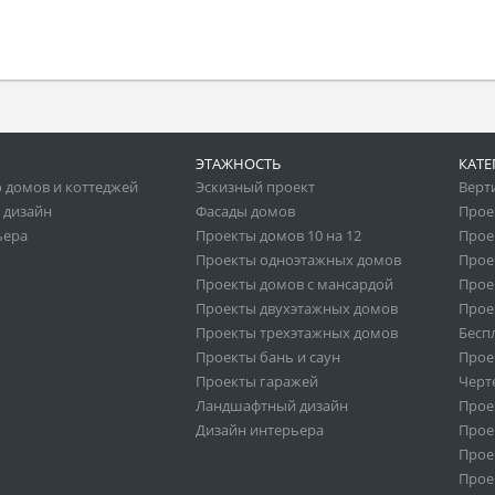
ЭТАЖНОСТЬ
КАТЕ
 домов и коттеджей
Эскизный проект
Верт
 дизайн
Фасады домов
Прое
ьера
Проекты домов 10 на 12
Прое
Проекты одноэтажных домов
Прое
Проекты домов с мансардой
Прое
Проекты двухэтажных домов
Прое
Проекты трехэтажных домов
Бесп
Проекты бань и саун
Прое
Проекты гаражей
Черт
Ландшафтный дизайн
Прое
Дизайн интерьера
Прое
Прое
Прое