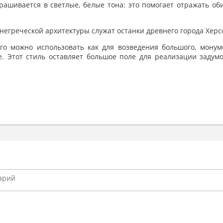
крашивается в светлые, белые тона: это помогает отражать о
греческой архитектуры служат останки древнего города Херсо
го можно использовать как для возведения большого, монуме
е. Этот стиль оставляет большое поле для реализации задум