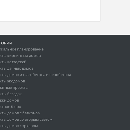
ГОРИИ
икальное планирование
кты кирпичных домов
кты коттеджей
кты дачных домов
кты домов из газобетона и пенобетона
кты экодомов
латные проекты
кты беседок
ежи домов
ктное бюро
кты домов с балконом
кты домов со вторым светом
кты домов с эркером