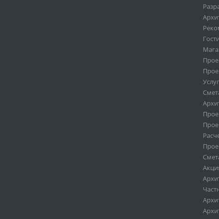
Разр
Архи
Реко
Гост
Мага
Прое
Прое
Услу
Смет
Архи
Прое
Прое
Расч
Прое
Смет
Акци
Архи
Част
Архи
Архи