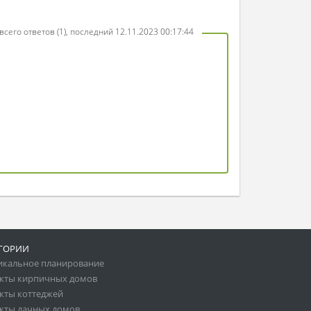
всего ответов (1), последний 12.11.2023 00:17:44
ГОРИИ
икальное планирование
кты кирпичных домов
кты коттеджей
кты дачных домов