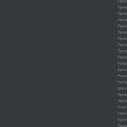
Прое
Прое
Прое
Прое
Прое
Прое
Прое
Прое
Прое
Прое
Разр
Архи
Реко
Гост
Мага
Прое
Прое
Услу
Смет
Архи
Прое