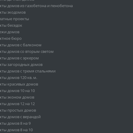
кты домов из газобетона и пенобетона
кты экодомов
латные проекты
кты беседок
ежи домов
ктное бюро
кты домов с балконом
кты домов со вторым светом
кты домов с эркером
кты загородных домов
кты домов с тремя спальнями
ты домов 120 кв. м.
кты красивых домов
кты домов 10 на 10
кты эконом домов
кты домов 12 на 12
кты простых домов
кты домов с верандой
кты домов 8 на 9
кты домов 8 на 10