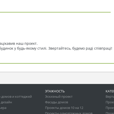
ацікавив наш проект.
динок у будь-якому стилі. Звертайтесь, будемо раді співпраці!
ЭТАЖНОСТЬ
КАТЕ
 домов и коттеджей
Эскизный проект
Верт
 дизайн
Фасады домов
Прое
ьера
Проекты домов 10 на 12
Прое
Проекты одноэтажных домов
Прое