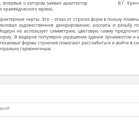
тиль, впервые о котором заявил архитектор В.Г. Кричевс
о краеведческого музея).
актерные черты. Это – отказ от строгих форм в пользу плавн
ьзовал художественное декорирование, роспись и резьбу п
 Модерн не использует симметрию, цветовую гамму предпочи
форму. В модерне популярно украшение здания орнаментом и м
текаемые формы строения помогают расслабиться и войти в с
визуально гармоничным.