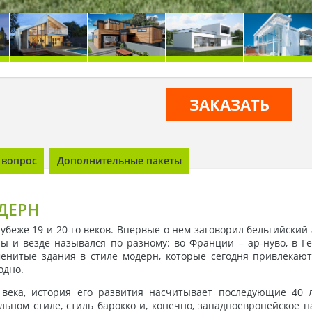
ЗАКАЗАТЬ
 вопрос
Дополнительные пакеты
ДЕРН
беже 19 и 20-го веков. Впервые о нем заговорил бельгийский
и везде назывался по разному: во Франции – ар-нуво, в Ге
менитые здания в стиле модерн, которые сегодня привлека
одно.
ека, история его развития насчитывает последующие 40 л
ьном стиле, стиль барокко и, конечно, западноевропейское 