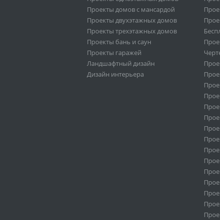
Проекты домов с мансардой
Прое
Проекты двухэтажных домов
Прое
Проекты трехэтажных домов
Бесп
Проекты бань и саун
Прое
Проекты гаражей
Черт
Ландшафтный дизайн
Прое
Дизайн интерьера
Прое
Прое
Прое
Прое
Прое
Проек
Прое
Прое
Прое
Прое
Прое
Прое
Прое
Прое