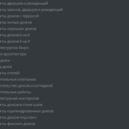
кты дворцов и резиденций
кты замков, дворцов и резиденций
кты домов с террасой
кты жилых домов
кты хороших домов
кты домов 6 на 8
кты домов 6 на 9
тектурное бюро
ги архитектора
 дома
а дома
кты отелей
ительные компании
ительство домов и коттеджей
ительные работы
тектурная мастерская
кты домов в стиле шале
кты оцилиндрованных домов
кты домов под ключ
кты финских домов