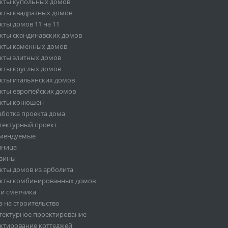
кты купольных домов
кты квадратных домов
кты домов 11 на 11
кты скандинавских домов
кты каменных домов
кты элитных домов
кты круглых домов
кты итальянских домов
кты европейских домов
кты конюшен
аботка проекта дома
тектурный проект
мендуемые
иница
зины
кты домов из арболита
кты комбинированных домов
ги сметчика
а на строительство
тектурное проектирование
ктирование коттеджей