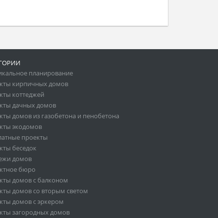
ГОРИИ
икальное планирование
кты кирпичных домов
кты коттеджей
кты дачных домов
кты домов из газобетона и пенобетона
кты экодомов
латные проекты
кты беседок
ежи домов
ктное бюро
кты домов с балконом
кты домов со вторым светом
кты домов с эркером
кты загородных домов