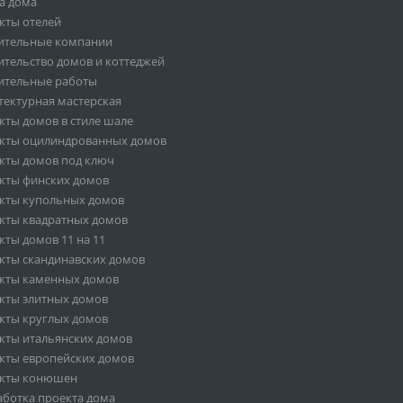
а дома
кты отелей
ительные компании
ительство домов и коттеджей
ительные работы
тектурная мастерская
кты домов в стиле шале
кты оцилиндрованных домов
кты домов под ключ
кты финских домов
кты купольных домов
кты квадратных домов
кты домов 11 на 11
кты скандинавских домов
кты каменных домов
кты элитных домов
кты круглых домов
кты итальянских домов
кты европейских домов
кты конюшен
аботка проекта дома