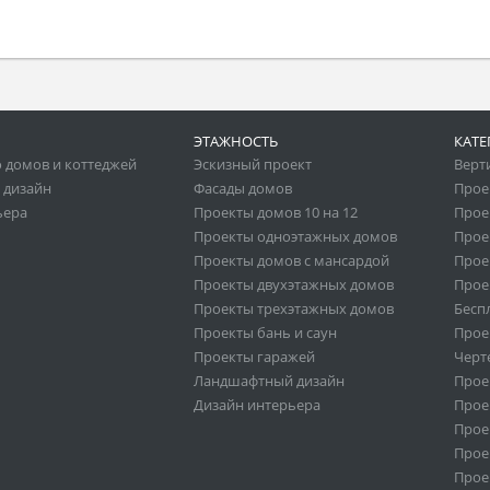
ЭТАЖНОСТЬ
КАТЕ
 домов и коттеджей
Эскизный проект
Верт
 дизайн
Фасады домов
Прое
ьера
Проекты домов 10 на 12
Прое
Проекты одноэтажных домов
Прое
Проекты домов с мансардой
Прое
Проекты двухэтажных домов
Прое
Проекты трехэтажных домов
Бесп
Проекты бань и саун
Прое
Проекты гаражей
Черт
Ландшафтный дизайн
Прое
Дизайн интерьера
Прое
Прое
Прое
Прое