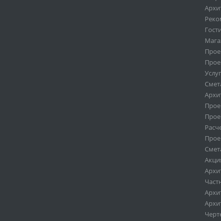
Архи
Реко
Гост
Мага
Прое
Прое
Услу
Смет
Архи
Прое
Прое
Расч
Прое
Смет
Акци
Архи
Част
Архи
Архи
Черт