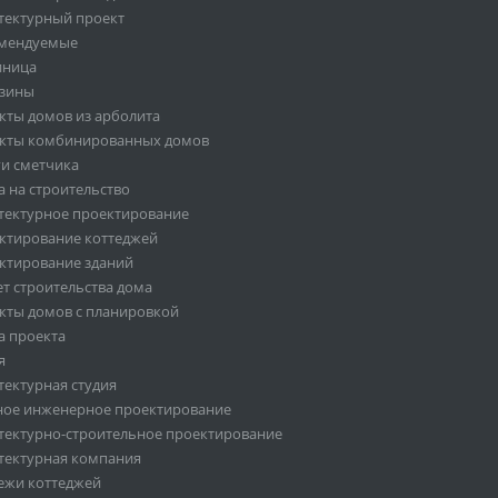
тектурный проект
мендуемые
иница
зины
кты домов из арболита
кты комбинированных домов
ги сметчика
а на строительство
тектурное проектирование
ктирование коттеджей
ктирование зданий
ет строительства дома
кты домов с планировкой
а проекта
я
тектурная студия
ное инженерное проектирование
тектурно-строительное проектирование
тектурная компания
ежи коттеджей